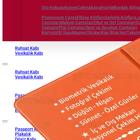
Oto Kokusu
Kalem
Çakmak
Anahtarlık
Bardak Altlıg
Promosyon Çanta
Elbise Kılıfları
Gelinlik Kılıfları
La
Çantaları
Makyaj Çantaları
Okul ve Sırt Çantaları
Öz
Çantalar
Plaj Çantaları
Spor ve Seyahat Çantaları
Kartvizit
El İlanı
Magnet
Sticker
Küp Blok Not
Takvim
Ruhsat Kabı
Vesikalık Kabı
Ruhsat Kabı
Vesikalık Kabı
1961'den Beri , Sektörün Pir'i...
Pasaport Kılıfı
Plakalık
Döviz Kabı
Evlilik Cüzdanı Kılıfı
Pasaport Kılıfı
Plakalık
Döviz Kabı