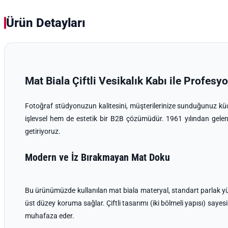
Ürün Detayları
Mat Biala Çiftli Vesikalık Kabı ile Profes
Fotoğraf stüdyonuzun kalitesini, müşterilerinize sunduğunuz küçü
işlevsel hem de estetik bir B2B çözümüdür. 1961 yılından gelen
getiriyoruz.
Modern ve İz Bırakmayan Mat Doku
Bu ürünümüzde kullanılan mat biala materyal, standart parlak yüz
üst düzey koruma sağlar. Çiftli tasarımı (iki bölmeli yapısı) saye
muhafaza eder.