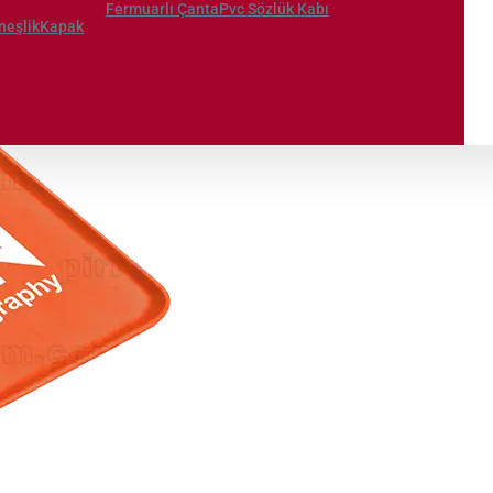
Fermuarlı Çanta
Pvc Sözlük Kabı
neşlik
Kapak