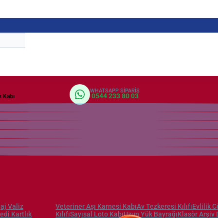
WHATSAPP SIPARIŞ
0544 233 80 03
k Kabı
aj Valiz
Veteriner Aşı Karnesi Kabı
Av Tezkeresi Kılıfı
Evlilik 
edi Kartlık
Kılıfı
Sayısal Loto Kabı
Uzun Yük Bayrağı
Klasör
Arşiv