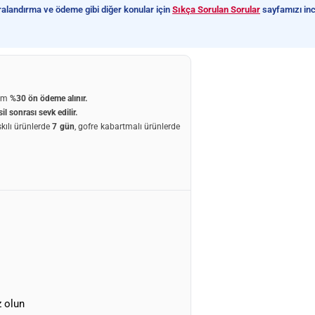
turalandırma ve ödeme gibi diğer konular için
Sıkça Sorulan Sorular
sayfamızı inc
um
%30 ön ödeme
alınır.
il sonrası sevk edilir.
skılı ürünlerde
7 gün
, gofre kabartmalı ürünlerde
z olun