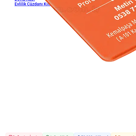
Evlilik Cüzdanı Kılıfı