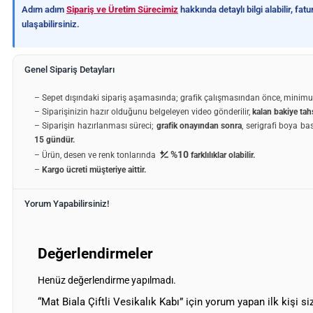
Adım adım
Sipariş ve Üretim Sürecimiz
hakkında detaylı bilgi alabilir, fa
ulaşabilirsiniz.
Genel Sipariş Detayları
– Sepet dışındaki sipariş aşamasında; grafik çalışmasından önce, minim
– Siparişinizin hazır olduğunu belgeleyen video gönderilir,
kalan bakiye tahs
– Siparişin hazırlanması süreci;
grafik onayından sonra
, serigrafi boya ba
15 gündür.
%10
– Ürün, desen ve renk tonlarında
farklılıklar olabilir.
–
Kargo ücreti müşteriye aittir.
Yorum Yapabilirsiniz!
Değerlendirmeler
Henüz değerlendirme yapılmadı.
“Mat Biala Çiftli Vesikalık Kabı” için yorum yapan ilk kişi si