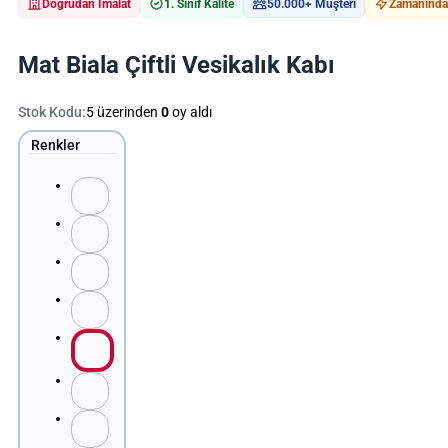
Doğrudan İmalat
1. Sınıf Kalite
50.000+ Müşteri
Zamanında 
Mat Biala Çiftli Vesikalık Kabı
Stok Kodu:
5 üzerinden
0
oy aldı
Renkler