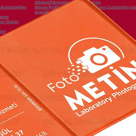
Albümü
Öğretmen Not Defteri Kabı
ı
Ajanda
Defter
Mouse Pad
Duvar Saatleri
Bozuk Para Cüzdanı
Oto Gü
Açacakları
Balon
ptop
el Üretim
ler