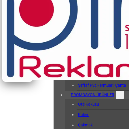
Vergi Levhası Kabı
Arşiv Dosyası
Kol Bandı
Hasta Bileklikleri
Baskılı Tyvek Bile
Baskısız Tyvek Bi
Pvc Sözlük Kabı
Şeffaf Pvc Kart Kılıfı
Şeffaf Pvc Fermuarlı Çanta
PROMOSYON ÜRÜNLER
Oto Kokusu
Kalem
Çakmak