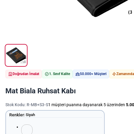
Doğrudan İmalat
1. Sınıf Kalite
50.000+ Müşteri
Zamanında 
Mat Biala Ruhsat Kabı
Stok Kodu:
R-MB+S3-S
1
müşteri puanına dayanarak 5 üzerinden
5.0
Renkler
:
Siyah