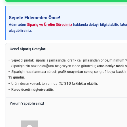
Sepete Eklemeden Önce!
Adım adım
Sipariş ve Üretim Sürecimiz
hakkında detaylı bilgi alabilir, fa
ulaşabilirsiniz.
Genel Sipariş Detayları
– Sepet dışındaki sipariş aşamasında; grafik çalışmasından önce, minimum
%
– Siparişinizin hazır olduğunu belgeleyen video gönderilir,
kalan bakiye tahsil s
– Siparişin hazırlanması süreci;
grafik onayından sonra
, serigrafi boya baskıl
15 gündür.
%10
– Ürün, desen ve renk tonlarında
farklılıklar olabilir.
–
Kargo ücreti müşteriye aittir.
Yorum Yapabilirsiniz!