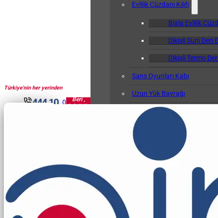
Evlilik Cüzdanı Kılıfı
Biala Evlilik Cüzd
Dikişli Suni Deri E
Dikişli Termo Deri
Şans Oyunları Kabı
Türkiye'nin her yerinden
1961'den
Uzun Yük Bayrağı
Beri ,
444 10
0
Sektörün
Klasör
30
Pir'i...
Okul Albümü
Öğretmen Not Defteri Kabı
Biala Öğretmen N
Gemi Bağlama Kütüğü Kabı
Cep Kalemliği