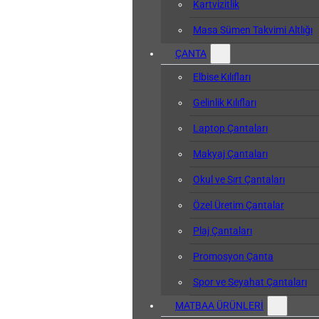
Kartvizitlik
Masa Sümen Takvimi Altlığı
ÇANTA
Elbise Kılıfları
Gelinlik Kılıfları
Laptop Çantaları
Makyaj Çantaları
Okul ve Sırt Çantaları
Özel Üretim Çantalar
Plaj Çantaları
Promosyon Çanta
Spor ve Seyahat Çantaları
MATBAA ÜRÜNLERİ