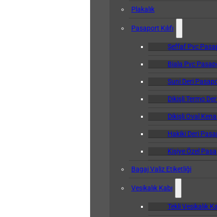
Plakalık
Pasaport Kılıfı
Şeffaf Pvc Pasapo
Biala Pvc Pasapor
Suni Deri Pasapor
Dikişli Termo Der
Dikişli Oval Kena
Hakiki Deri Pasap
Kişiye Özel Pasap
Bagaj Valiz Etiketliği
Vesikalık Kabı
Tekli Vesikalık K