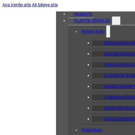
Ana içeriğe atla
Alt bilgiye atla
Anasayfa
PLASTİK ÜRÜNLER
Ruhsat Kabı
Biala Ruhsat Ka
Suni Deri Ruhsat
Termo Deri Ruhs
Oval Kenar Ruhs
Kapaklı Ruhsat 
İş Makinası Ruh
Hakiki Deri Ruhs
Kişiye Özel Ruhs
Poliçe Kabı