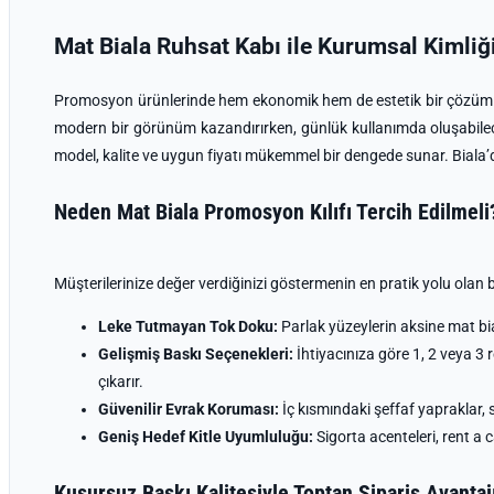
Mat Biala Ruhsat Kabı ile Kurumsal Kimliğ
Promosyon ürünlerinde hem ekonomik hem de estetik bir çözüm 
modern bir görünüm kazandırırken, günlük kullanımda oluşabilecek
model, kalite ve uygun fiyatı mükemmel bir dengede sunar. Biala
Neden Mat Biala Promosyon Kılıfı Tercih Edilmeli
Müşterilerinize değer verdiğinizi göstermenin en pratik yolu olan bu 
Leke Tutmayan Tok Doku:
Parlak yüzeylerin aksine mat bial
Gelişmiş Baskı Seçenekleri:
İhtiyacınıza göre 1, 2 veya 3
çıkarır.
Güvenilir Evrak Koruması:
İç kısmındaki şeffaf yapraklar, s
Geniş Hedef Kitle Uyumluluğu:
Sigorta acenteleri, rent a c
Kusursuz Baskı Kalitesiyle Toptan Sipariş Avantaj