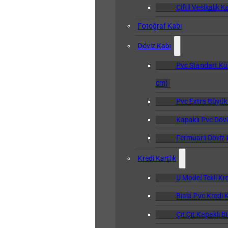
Çiftli Vesikalık K
Fotoğraf Kabı
Döviz Kabı
Pvc Standart Kü
cm)
Pvc Extra Büyük
Kapaklı Pvc Dövi
Fermuarlı Döviz 
Kredi Kartlık
U Model Tekli Kre
Biala Pvc Kredi K
Çıt Çıt Kapaklı B