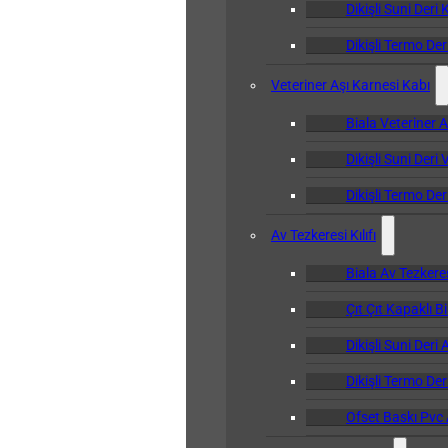
Dikişli Suni Deri 
Dikişli Termo Der
Veteriner Aşı Karnesi Kabı
Biala Veteriner 
Dikişli Suni Deri
Dikişli Termo Der
Av Tezkeresi Kılıfı
Biala Av Tezkeresi
Çıt Çıt Kapaklı Bi
Dikişli Suni Deri 
Dikişli Termo Deri
Ofset Baskı Pvc A