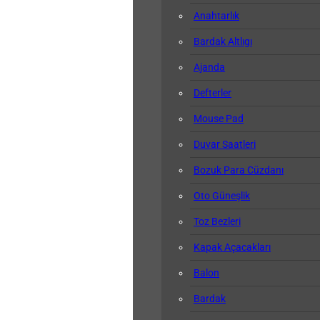
Anahtarlık
Bardak Altlıgı
Ajanda
Defterler
Mouse Pad
Duvar Saatleri
Bozuk Para Cüzdanı
Oto Güneşlik
Toz Bezleri
Kapak Açacakları
Balon
Bardak