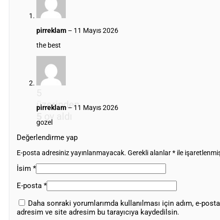
pirreklam
–
11 Mayıs 2026
the best
5
üzerinden
pirreklam
–
11 Mayıs 2026
5
oy aldı
gozel
Değerlendirme yap
E-posta adresiniz yayınlanmayacak.
Gerekli alanlar
*
ile işaretlenmiş
İsim
*
E-posta
*
Daha sonraki yorumlarımda kullanılması için adım, e-posta
adresim ve site adresim bu tarayıcıya kaydedilsin.