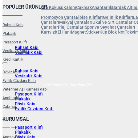
POPÜLER ÜRÜNLER
Oto Kokusu
Kalem
Çakmak
Anahtarlık
Bardak Altlıg
Promosyon Çanta
Elbise Kılıfları
Gelinlik Kılıfları
La
Çantaları
Makyaj Çantaları
Okul ve Sırt Çantaları
Öz
Ruhsat Kabı
Çantalar
Plaj Çantaları
Spor ve Seyahat Çantaları
Kartvizit
El İlanı
Magnet
Sticker
Küp Blok Not
Takvim
Plakalık
Pasaport Kılıfı
Ruhsat Kabı
Vesikalık Kabı
Vesikalık Kabı
Kredi Kartlık
Ruhsat Kabı
Döviz Kabı
Vesikalık Kabı
Evlilik Cüzdanı Kılıfı
1961'den Beri , Sektörün Pir'i...
Veteriner Aşı Karnesi Kabı
Pasaport Kılıfı
Anahtarlık
Plakalık
Döviz Kabı
Çakmak
Evlilik Cüzdanı Kılıfı
KURUMSAL
Pasaport Kılıfı
Plakalık
Döviz Kabı
Anasayfa