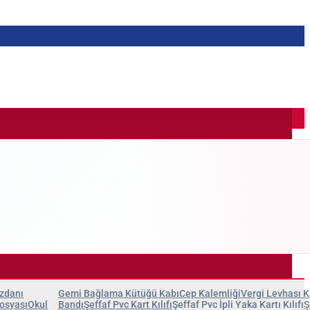
üzdanı
Gemi Bağlama Kütüğü Kabı
Cep Kalemliği
Vergi Levhası K
Dosyası
Okul
Bandı
Şeffaf Pvc Kart Kılıfı
Şeffaf Pvc İpli Yaka Kartı Kılıfı
Ş