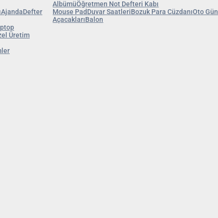
Albümü
Öğretmen Not Defteri Kabı
ı
Ajanda
Defter
Mouse Pad
Duvar Saatleri
Bozuk Para Cüzdanı
Oto Gün
Açacakları
Balon
ptop
el Üretim
ler