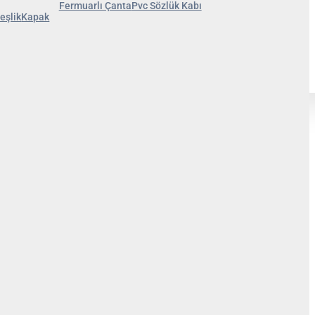
Fermuarlı Çanta
Pvc Sözlük Kabı
eşlik
Kapak