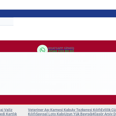
WHATSAPP SIPARIŞ
0544 233 80 03
aj Valiz
Veteriner Aşı Karnesi Kabı
Av Tezkeresi Kılıfı
Evlilik C
edi Kartlık
Kılıfı
Sayısal Loto Kabı
Uzun Yük Bayrağı
Klasör
Arşiv 