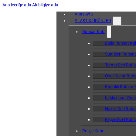
Ana içeriğe atla
Alt bilgiye atla
Anasayfa
PLASTİK ÜRÜNLER
Ruhsat Kabı
Biala Ruhsat Ka
Suni Deri Ruhsat
Termo Deri Ruhs
Oval Kenar Ruhs
Kapaklı Ruhsat 
İş Makinası Ruh
Hakiki Deri Ruhs
Kişiye Özel Ruhs
Poliçe Kabı