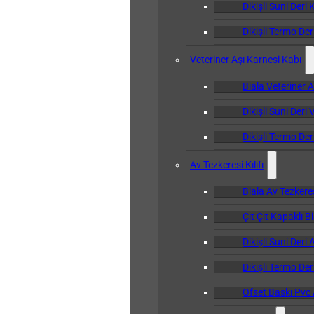
Dikişli Suni Deri 
Dikişli Termo Der
Veteriner Aşı Karnesi Kabı
Biala Veteriner 
Dikişli Suni Deri
Dikişli Termo Der
Av Tezkeresi Kılıfı
Biala Av Tezkeresi
Çıt Çıt Kapaklı Bi
Dikişli Suni Deri 
Dikişli Termo Deri
Ofset Baskı Pvc A