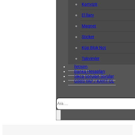
Kartvizit
El İlanı
Magnet
Sticker
Küp Blok Not
Takvimler
İletişim
Banka Hesapları
Sıkça Sorulan Sorular
GİRİŞ YAP / KAYIT OL
Ara