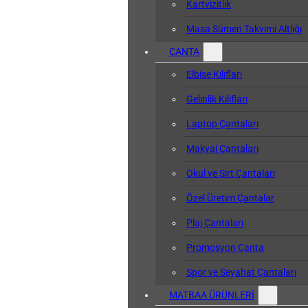
Kartvizitlik
Masa Sümen Takvimi Altlığı
ÇANTA
Elbise Kılıfları
Gelinlik Kılıfları
Laptop Çantaları
Makyaj Çantaları
Okul ve Sırt Çantaları
Özel Üretim Çantalar
Plaj Çantaları
Promosyon Çanta
Spor ve Seyahat Çantaları
MATBAA ÜRÜNLERİ