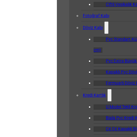
Çiftli Vesikalık K
Fotoğraf Kabı
Döviz Kabı
Pvc Standart Kü
cm)
Pvc Extra Büyük
Kapaklı Pvc Dövi
Fermuarlı Döviz 
Kredi Kartlık
U Model Tekli Kre
Biala Pvc Kredi K
Çıt Çıt Kapaklı B