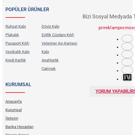
POPÜLER ÜRÜNLER
Bizi Sosyal Medyada 
Ruhsat Kabı
Döviz Kabı
pirreklampromos
Plakalık
Evlilik Cüzdanı Kılıfı
Pasaport Kılıfı
Veteriner Aşı Karnesi
Vesikalık Kabı
Kabı
Kredi Kartlık
Anahtarlık
Çakmak
KURUMSAL
YORUM YAPABİLİRS
Anasayfa
Kurumsal
İletişim
Banka Hesapları