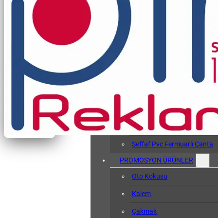
Vergi Levhası Kabı
Arşiv Dosyası
Kol Bandı
Hasta Bileklikleri
Baskılı Tyvek Bile
Baskısız Tyvek Bi
Pvc Sözlük Kabı
Şeffaf Pvc Kart Kılıfı
Şeffaf Pvc Fermuarlı Çanta
PROMOSYON ÜRÜNLER
Oto Kokusu
Kalem
Çakmak