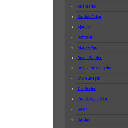
Anahtarlık
Bardak Altlıgı
Ajanda
Defterler
Mouse Pad
Duvar Saatleri
Bozuk Para Cüzdanı
Oto Güneşlik
Toz Bezleri
Kapak Açacakları
Balon
Bardak