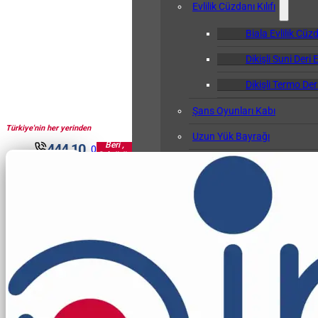
Evlilik Cüzdanı Kılıfı
Biala Evlilik Cüzd
Dikişli Suni Deri E
Dikişli Termo Deri
Şans Oyunları Kabı
Türkiye'nin her yerinden
1961'den
Uzun Yük Bayrağı
Beri ,
444 10
0
Sektörün
Klasör
30
Pir'i...
Okul Albümü
Öğretmen Not Defteri Kabı
Biala Öğretmen N
Gemi Bağlama Kütüğü Kabı
Cep Kalemliği