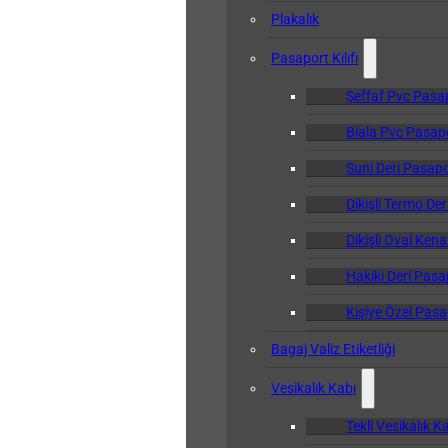
Plakalık
Pasaport Kılıfı
Şeffaf Pvc Pasapo
Biala Pvc Pasapor
Suni Deri Pasapor
Dikişli Termo Der
Dikişli Oval Kena
Hakiki Deri Pasap
Kişiye Özel Pasap
Bagaj Valiz Etiketliği
Vesikalık Kabı
Tekli Vesikalık K