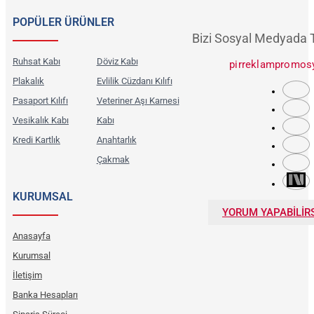
POPÜLER ÜRÜNLER
Bizi Sosyal Medyada 
Ruhsat Kabı
Döviz Kabı
pirreklampromos
Plakalık
Evlilik Cüzdanı Kılıfı
Pasaport Kılıfı
Veteriner Aşı Karnesi
Vesikalık Kabı
Kabı
Kredi Kartlık
Anahtarlık
Çakmak
KURUMSAL
YORUM YAPABİLİRS
Anasayfa
Kurumsal
İletişim
Banka Hesapları