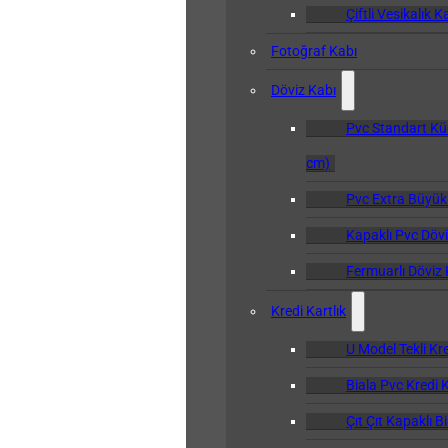
Çiftli Vesikalık K
Fotoğraf Kabı
Döviz Kabı
Pvc Standart Kü
cm)
Pvc Extra Büyük
Kapaklı Pvc Dövi
Fermuarlı Döviz 
Kredi Kartlık
U Model Tekli Kre
Biala Pvc Kredi K
Çıt Çıt Kapaklı B