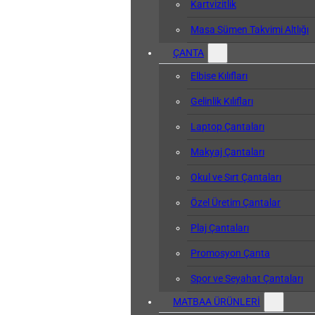
Kartvizitlik
Masa Sümen Takvimi Altlığı
ÇANTA
Elbise Kılıfları
Gelinlik Kılıfları
Laptop Çantaları
Makyaj Çantaları
Okul ve Sırt Çantaları
Özel Üretim Çantalar
Plaj Çantaları
Promosyon Çanta
Spor ve Seyahat Çantaları
MATBAA ÜRÜNLERİ