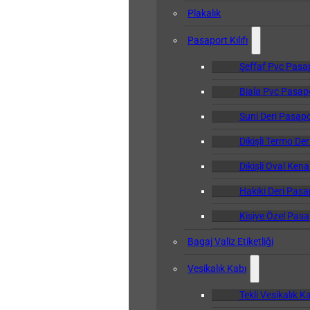
Plakalık
Pasaport Kılıfı
Şeffaf Pvc Pasapo
Biala Pvc Pasapor
Suni Deri Pasapor
Dikişli Termo Der
Dikişli Oval Kena
Hakiki Deri Pasap
Kişiye Özel Pasap
Bagaj Valiz Etiketliği
Vesikalık Kabı
Tekli Vesikalık K