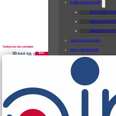
Evlilik Cüzdanı Kılıfı
Biala Evlilik Cüzd
Dikişli Suni Deri E
Dikişli Termo Deri
Şans Oyunları Kabı
Türkiye'nin her yerinden
1961'den
Uzun Yük Bayrağı
Beri ,
444 10
0
Sektörün
Klasör
30
Pir'i...
Okul Albümü
Öğretmen Not Defteri Kabı
Biala Öğretmen N
Gemi Bağlama Kütüğü Kabı
Cep Kalemliği