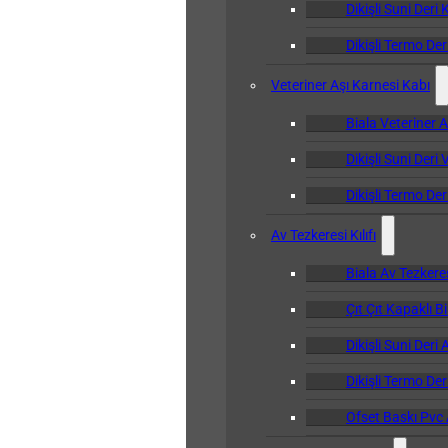
Dikişli Suni Deri 
Dikişli Termo Der
Veteriner Aşı Karnesi Kabı
Biala Veteriner 
Dikişli Suni Deri
Dikişli Termo Der
Av Tezkeresi Kılıfı
Biala Av Tezkeresi
Çıt Çıt Kapaklı Bi
Dikişli Suni Deri 
Dikişli Termo Deri
Ofset Baskı Pvc A