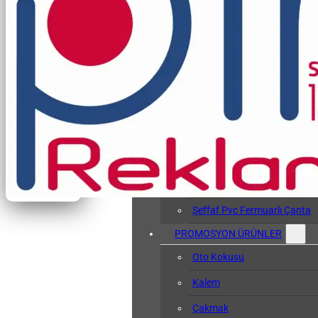
Vergi Levhası Kabı
Arşiv Dosyası
Kol Bandı
Hasta Bileklikleri
Baskılı Tyvek Bile
Baskısız Tyvek Bi
Pvc Sözlük Kabı
Şeffaf Pvc Kart Kılıfı
Şeffaf Pvc Fermuarlı Çanta
PROMOSYON ÜRÜNLER
Oto Kokusu
Kalem
Çakmak