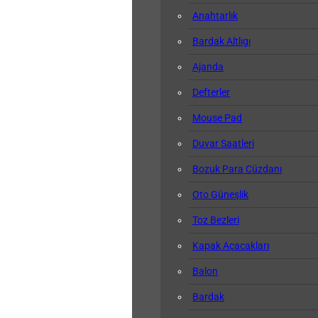
Anahtarlık
Bardak Altlıgı
Ajanda
Defterler
Mouse Pad
Duvar Saatleri
Bozuk Para Cüzdanı
Oto Güneşlik
Toz Bezleri
Kapak Açacakları
Balon
Bardak