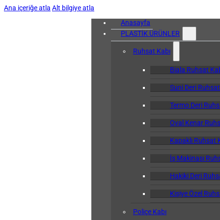
Ana içeriğe atla
Alt bilgiye atla
Anasayfa
PLASTİK ÜRÜNLER
Ruhsat Kabı
Biala Ruhsat Ka
Suni Deri Ruhsat
Termo Deri Ruhs
Oval Kenar Ruhs
Kapaklı Ruhsat 
İş Makinası Ruh
Hakiki Deri Ruhs
Kişiye Özel Ruhs
Poliçe Kabı