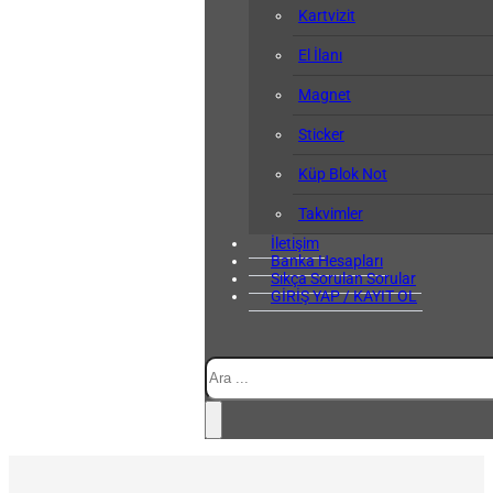
Kartvizit
El İlanı
Magnet
Sticker
Küp Blok Not
Takvimler
İletişim
Banka Hesapları
Sıkça Sorulan Sorular
GİRİŞ YAP / KAYIT OL
Ara