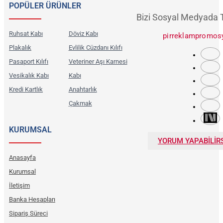
POPÜLER ÜRÜNLER
Bizi Sosyal Medyada 
Ruhsat Kabı
Döviz Kabı
pirreklampromos
Plakalık
Evlilik Cüzdanı Kılıfı
Pasaport Kılıfı
Veteriner Aşı Karnesi
Vesikalık Kabı
Kabı
Kredi Kartlık
Anahtarlık
Çakmak
KURUMSAL
YORUM YAPABİLİRS
Anasayfa
Kurumsal
İletişim
Banka Hesapları
Sipariş Süreci