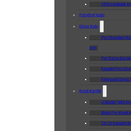
Çiftli Vesikalık K
Fotoğraf Kabı
Döviz Kabı
Pvc Standart Kü
cm)
Pvc Extra Büyük
Kapaklı Pvc Dövi
Fermuarlı Döviz 
Kredi Kartlık
U Model Tekli Kre
Biala Pvc Kredi K
Çıt Çıt Kapaklı B