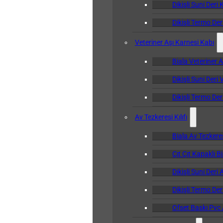
Dikişli Suni Deri 
Dikişli Termo Der
Veteriner Aşı Karnesi Kabı
Biala Veteriner 
Dikişli Suni Deri
Dikişli Termo Der
Av Tezkeresi Kılıfı
Biala Av Tezkeresi
Çıt Çıt Kapaklı Bi
Dikişli Suni Deri 
Dikişli Termo Deri
Ofset Baskı Pvc A