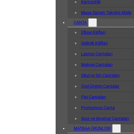
Kartvizitlik
Masa Sümen Takvimi Altlığı
ÇANTA
Elbise Kılıfları
Gelinlik Kılıfları
Laptop Çantaları
Makyaj Çantaları
Okul ve Sırt Çantaları
Özel Üretim Çantalar
Plaj Çantaları
Promosyon Çanta
Spor ve Seyahat Çantaları
MATBAA ÜRÜNLERİ