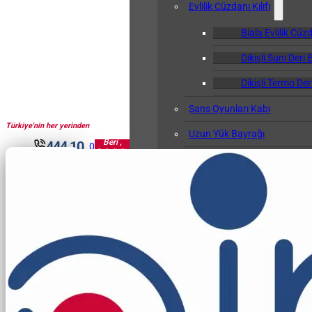
Evlilik Cüzdanı Kılıfı
Biala Evlilik Cüzd
Dikişli Suni Deri E
Dikişli Termo Deri
Şans Oyunları Kabı
Türkiye'nin her yerinden
1961'den
Uzun Yük Bayrağı
Beri ,
444 10
0
Sektörün
Klasör
30
Pir'i...
Okul Albümü
Öğretmen Not Defteri Kabı
Biala Öğretmen N
Gemi Bağlama Kütüğü Kabı
Cep Kalemliği