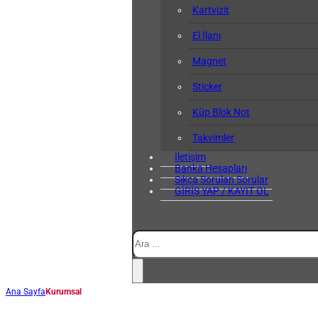
Kartvizit
El İlanı
Magnet
Sticker
Küp Blok Not
Takvimler
İletişim
Banka Hesapları
Sıkça Sorulan Sorular
GİRİŞ YAP / KAYIT OL
Ara
Ana Sayfa
Kurumsal