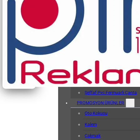
Vergi Levhası Kabı
Arşiv Dosyası
Kol Bandı
Hasta Bileklikleri
Baskılı Tyvek Bile
Baskısız Tyvek Bi
Pvc Sözlük Kabı
Şeffaf Pvc Kart Kılıfı
Şeffaf Pvc Fermuarlı Çanta
PROMOSYON ÜRÜNLER
Oto Kokusu
Kalem
Çakmak