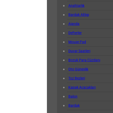
Anahtarlık
Bardak Altlıgı
Ajanda
Defterler
Mouse Pad
Duvar Saatleri
Bozuk Para Cüzdanı
Oto Güneşlik
Toz Bezleri
Kapak Açacakları
Balon
Bardak