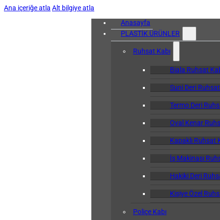
Ana içeriğe atla
Alt bilgiye atla
Anasayfa
PLASTİK ÜRÜNLER
Ruhsat Kabı
Biala Ruhsat Ka
Suni Deri Ruhsat
Termo Deri Ruhs
Oval Kenar Ruhs
Kapaklı Ruhsat 
İş Makinası Ruh
Hakiki Deri Ruhs
Kişiye Özel Ruhs
Poliçe Kabı