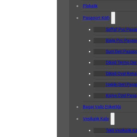
Plakalık
Pasaport Kılıfı
Şeffaf Pvc Pasapo
Biala Pvc Pasapor
Suni Deri Pasapor
Dikişli Termo Der
Dikişli Oval Kena
Hakiki Deri Pasap
Kişiye Özel Pasap
Bagaj Valiz Etiketliği
Vesikalık Kabı
Tekli Vesikalık K