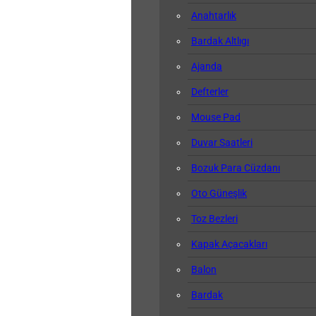
Anahtarlık
Bardak Altlıgı
Ajanda
Defterler
Mouse Pad
Duvar Saatleri
Bozuk Para Cüzdanı
Oto Güneşlik
Toz Bezleri
Kapak Açacakları
Balon
Bardak