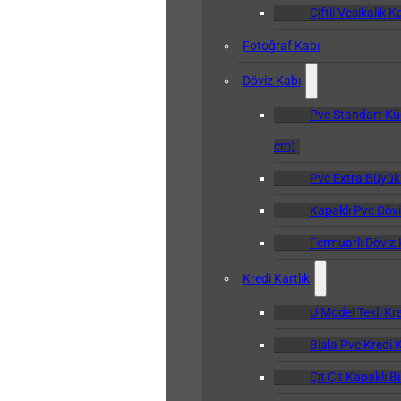
Çiftli Vesikalık K
Fotoğraf Kabı
Döviz Kabı
Pvc Standart Kü
cm)
Pvc Extra Büyük
Kapaklı Pvc Dövi
Fermuarlı Döviz 
Kredi Kartlık
U Model Tekli Kre
Biala Pvc Kredi K
Çıt Çıt Kapaklı B