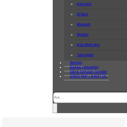
Kartvizit
El İlanı
Magnet
Sticker
Küp Blok Not
Takvimler
İletişim
Banka Hesapları
Sıkça Sorulan Sorular
GİRİŞ YAP / KAYIT OL
Ara