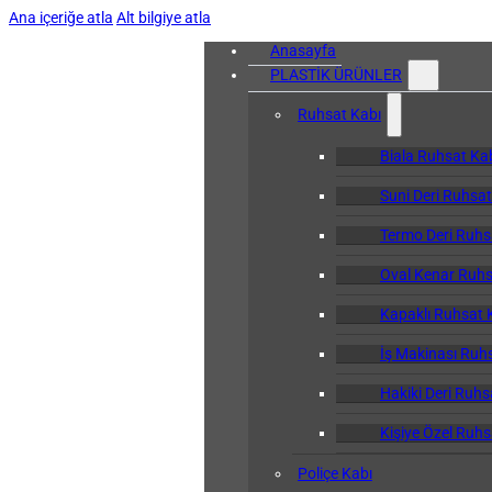
Ana içeriğe atla
Alt bilgiye atla
Anasayfa
PLASTİK ÜRÜNLER
Ruhsat Kabı
Biala Ruhsat Ka
Suni Deri Ruhsat
Termo Deri Ruhs
Oval Kenar Ruhs
Kapaklı Ruhsat 
İş Makinası Ruh
Hakiki Deri Ruhs
Kişiye Özel Ruhs
Poliçe Kabı