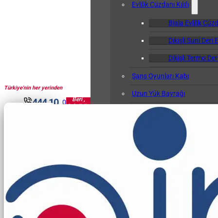
Evlilik Cüzdanı Kılıfı
Biala Evlilik Cüzd
Dikişli Suni Deri E
Dikişli Termo Deri
Şans Oyunları Kabı
Türkiye'nin her yerinden
1961'den
Uzun Yük Bayrağı
Beri ,
444 10
0
Sektörün
Klasör
30
Pir'i...
Okul Albümü
Öğretmen Not Defteri Kabı
Biala Öğretmen N
Gemi Bağlama Kütüğü Kabı
Cep Kalemliği