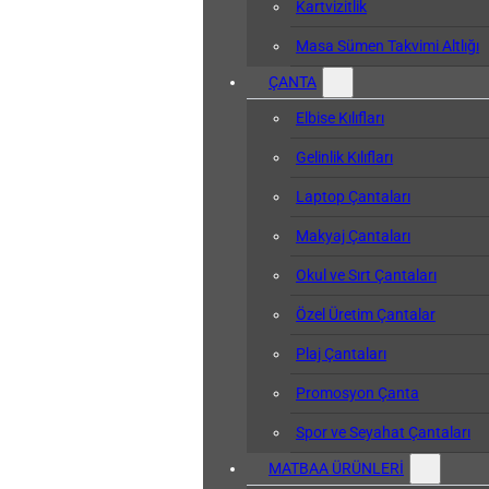
Kartvizitlik
Masa Sümen Takvimi Altlığı
ÇANTA
Elbise Kılıfları
Gelinlik Kılıfları
Laptop Çantaları
Makyaj Çantaları
Okul ve Sırt Çantaları
Özel Üretim Çantalar
Plaj Çantaları
Promosyon Çanta
Spor ve Seyahat Çantaları
MATBAA ÜRÜNLERİ