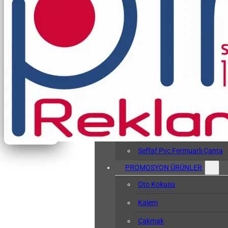
Vergi Levhası Kabı
Arşiv Dosyası
Kol Bandı
Hasta Bileklikleri
Baskılı Tyvek Bile
Baskısız Tyvek Bi
Pvc Sözlük Kabı
Şeffaf Pvc Kart Kılıfı
Şeffaf Pvc Fermuarlı Çanta
PROMOSYON ÜRÜNLER
Oto Kokusu
Kalem
Çakmak