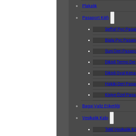
Plakalık
Pasaport Kılıfı
Şeffaf Pvc Pasapo
Biala Pvc Pasapor
Suni Deri Pasapor
Dikişli Termo Der
Dikişli Oval Kena
Hakiki Deri Pasap
Kişiye Özel Pasap
Bagaj Valiz Etiketliği
Vesikalık Kabı
Tekli Vesikalık K