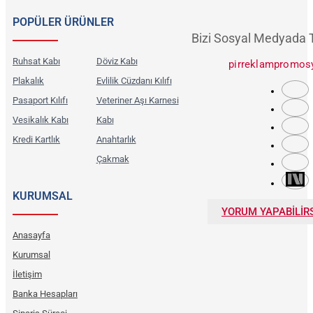
POPÜLER ÜRÜNLER
Bizi Sosyal Medyada 
Ruhsat Kabı
Döviz Kabı
pirreklampromos
Plakalık
Evlilik Cüzdanı Kılıfı
Pasaport Kılıfı
Veteriner Aşı Karnesi
Vesikalık Kabı
Kabı
Kredi Kartlık
Anahtarlık
Çakmak
KURUMSAL
YORUM YAPABİLİRS
Anasayfa
Kurumsal
İletişim
Banka Hesapları