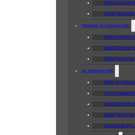
Dikişli Suni Deri 
Dikişli Termo Der
Veteriner Aşı Karnesi Kabı
Biala Veteriner 
Dikişli Suni Deri
Dikişli Termo Der
Av Tezkeresi Kılıfı
Biala Av Tezkeresi
Çıt Çıt Kapaklı Bi
Dikişli Suni Deri 
Dikişli Termo Deri
Ofset Baskı Pvc A