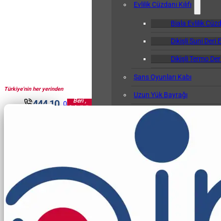
Evlilik Cüzdanı Kılıfı
Biala Evlilik Cüzd
Dikişli Suni Deri E
Dikişli Termo Deri
Şans Oyunları Kabı
Türkiye'nin her yerinden
1961'den
Uzun Yük Bayrağı
Beri ,
444 10
0
Sektörün
Klasör
30
Pir'i...
Okul Albümü
Öğretmen Not Defteri Kabı
Biala Öğretmen N
Gemi Bağlama Kütüğü Kabı
Cep Kalemliği