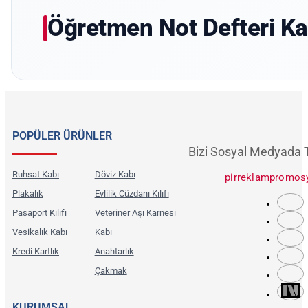
Öğretmen Not Defteri Ka
POPÜLER ÜRÜNLER
Bizi Sosyal Medyada 
Ruhsat Kabı
Döviz Kabı
pirreklampromos
Plakalık
Evlilik Cüzdanı Kılıfı
Pasaport Kılıfı
Veteriner Aşı Karnesi
Vesikalık Kabı
Kabı
Kredi Kartlık
Anahtarlık
Çakmak
KURUMSAL