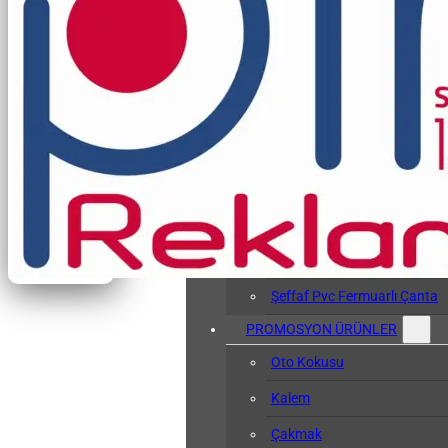
Vergi Levhası Kabı
Arşiv Dosyası
Kol Bandı
Hasta Bileklikleri
Baskılı Tyvek Bile
Baskısız Tyvek Bi
Pvc Sözlük Kabı
Şeffaf Pvc Kart Kılıfı
Şeffaf Pvc Fermuarlı Çanta
PROMOSYON ÜRÜNLER
Oto Kokusu
Kalem
Çakmak