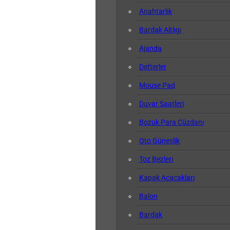
Anahtarlık
Bardak Altlıgı
Ajanda
Defterler
Mouse Pad
Duvar Saatleri
Bozuk Para Cüzdanı
Oto Güneşlik
Toz Bezleri
Kapak Açacakları
Balon
Bardak