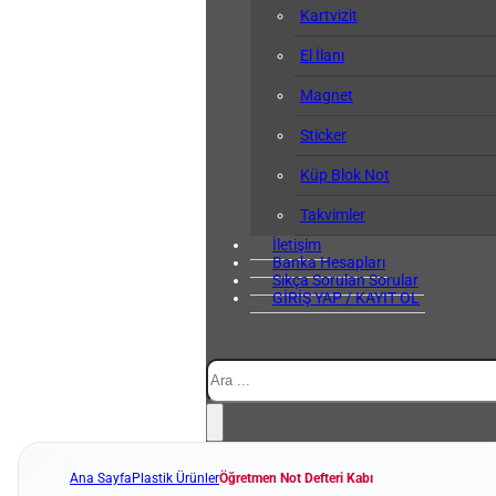
Kartvizit
El İlanı
Magnet
Sticker
Küp Blok Not
Takvimler
İletişim
Banka Hesapları
Sıkça Sorulan Sorular
GİRİŞ YAP / KAYIT OL
Ara
Ana Sayfa
Plastik Ürünler
Öğretmen Not Defteri Kabı