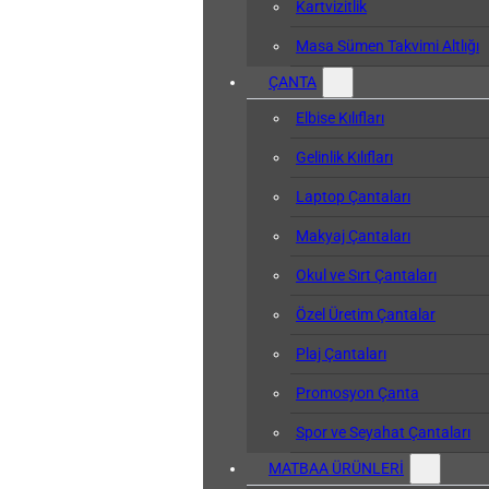
Kartvizitlik
Masa Sümen Takvimi Altlığı
ÇANTA
Elbise Kılıfları
Gelinlik Kılıfları
Laptop Çantaları
Makyaj Çantaları
Okul ve Sırt Çantaları
Özel Üretim Çantalar
Plaj Çantaları
Promosyon Çanta
Spor ve Seyahat Çantaları
MATBAA ÜRÜNLERİ