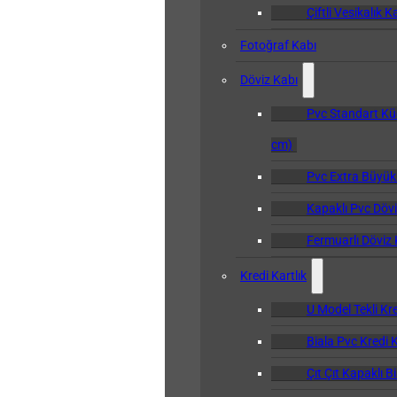
Çiftli Vesikalık K
Fotoğraf Kabı
Döviz Kabı
Pvc Standart Kü
cm)
Pvc Extra Büyük
Kapaklı Pvc Dövi
Fermuarlı Döviz 
Kredi Kartlık
U Model Tekli Kre
Biala Pvc Kredi K
Çıt Çıt Kapaklı B