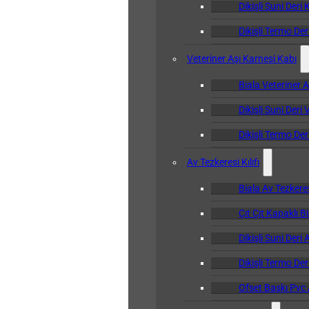
Dikişli Suni Deri 
Dikişli Termo Der
Veteriner Aşı Karnesi Kabı
Biala Veteriner 
Dikişli Suni Deri
Dikişli Termo Der
Av Tezkeresi Kılıfı
Biala Av Tezkeresi
Çıt Çıt Kapaklı Bi
Dikişli Suni Deri 
Dikişli Termo Deri
Ofset Baskı Pvc A