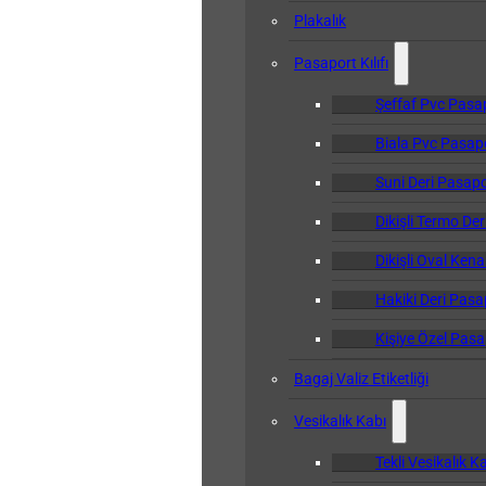
Plakalık
Pasaport Kılıfı
Şeffaf Pvc Pasapo
Biala Pvc Pasapor
Suni Deri Pasapor
Dikişli Termo Der
Dikişli Oval Kena
Hakiki Deri Pasap
Kişiye Özel Pasap
Bagaj Valiz Etiketliği
Vesikalık Kabı
Tekli Vesikalık K