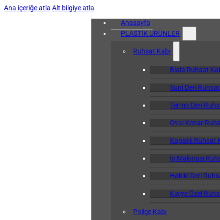
Ana içeriğe atla
Alt bilgiye atla
Anasayfa
PLASTİK ÜRÜNLER
Ruhsat Kabı
Biala Ruhsat Ka
Suni Deri Ruhsat
Termo Deri Ruhs
Oval Kenar Ruhs
Kapaklı Ruhsat 
İş Makinası Ruh
Hakiki Deri Ruhs
Kişiye Özel Ruhs
Poliçe Kabı