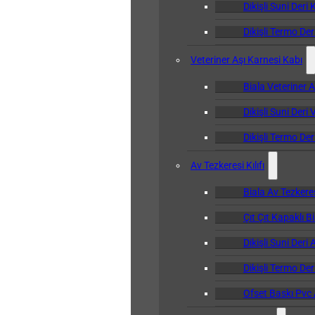
Dikişli Suni Deri 
Dikişli Termo Der
Veteriner Aşı Karnesi Kabı
Biala Veteriner 
Dikişli Suni Deri
Dikişli Termo Der
Av Tezkeresi Kılıfı
Biala Av Tezkeresi
Çıt Çıt Kapaklı Bi
Dikişli Suni Deri 
Dikişli Termo Deri
Ofset Baskı Pvc A