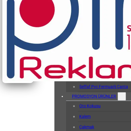
Vergi Levhası Kabı
Arşiv Dosyası
Kol Bandı
Hasta Bileklikleri
Baskılı Tyvek Bile
Baskısız Tyvek Bi
Pvc Sözlük Kabı
Şeffaf Pvc Kart Kılıfı
Şeffaf Pvc Fermuarlı Çanta
PROMOSYON ÜRÜNLER
Oto Kokusu
Kalem
Çakmak