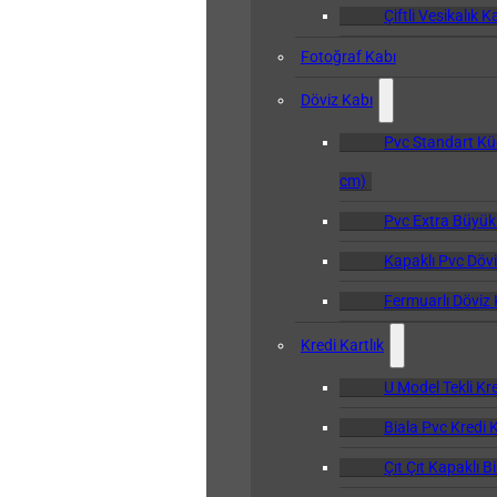
Çiftli Vesikalık K
Fotoğraf Kabı
Döviz Kabı
Pvc Standart Kü
cm)
Pvc Extra Büyük
Kapaklı Pvc Dövi
Fermuarlı Döviz 
Kredi Kartlık
U Model Tekli Kre
Biala Pvc Kredi K
Çıt Çıt Kapaklı B