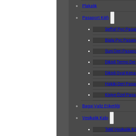
Plakalık
Pasaport Kılıfı
Şeffaf Pvc Pasapo
Biala Pvc Pasapor
Suni Deri Pasapor
Dikişli Termo Der
Dikişli Oval Kena
Hakiki Deri Pasap
Kişiye Özel Pasap
Bagaj Valiz Etiketliği
Vesikalık Kabı
Tekli Vesikalık K