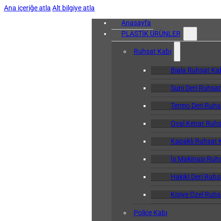
Ana içeriğe atla
Alt bilgiye atla
Anasayfa
PLASTİK ÜRÜNLER
Ruhsat Kabı
Biala Ruhsat Ka
Suni Deri Ruhsat
Termo Deri Ruhs
Oval Kenar Ruhs
Kapaklı Ruhsat 
İş Makinası Ruh
Hakiki Deri Ruhs
Kişiye Özel Ruhs
Poliçe Kabı