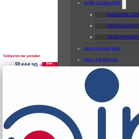
Evlilik Cüzdanı Kılıfı
Biala Evlilik Cüzd
Dikişli Suni Deri E
Dikişli Termo Deri
Şans Oyunları Kabı
Türkiye'nin her yerinden
1961'den
Uzun Yük Bayrağı
Beri ,
444 10
0
Sektörün
Klasör
30
Pir'i...
Okul Albümü
Öğretmen Not Defteri Kabı
Biala Öğretmen N
Gemi Bağlama Kütüğü Kabı
Cep Kalemliği