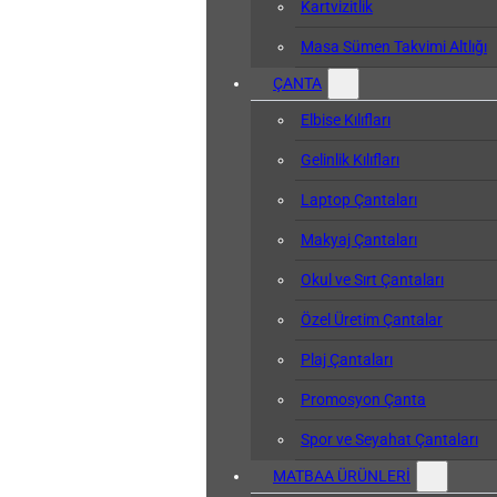
Kartvizitlik
Masa Sümen Takvimi Altlığı
ÇANTA
Elbise Kılıfları
Gelinlik Kılıfları
Laptop Çantaları
Makyaj Çantaları
Okul ve Sırt Çantaları
Özel Üretim Çantalar
Plaj Çantaları
Promosyon Çanta
Spor ve Seyahat Çantaları
MATBAA ÜRÜNLERİ