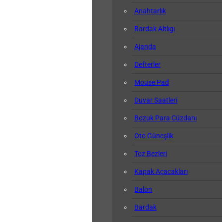
Anahtarlık
Bardak Altlıgı
Ajanda
Defterler
Mouse Pad
Duvar Saatleri
Bozuk Para Cüzdanı
Oto Güneşlik
Toz Bezleri
Kapak Açacakları
Balon
Bardak