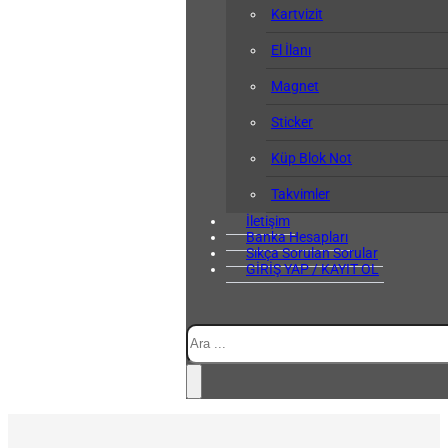
Kartvizit
El İlanı
Magnet
Sticker
Küp Blok Not
Takvimler
İletişim
Banka Hesapları
Sıkça Sorulan Sorular
GİRİŞ YAP / KAYIT OL
Ara