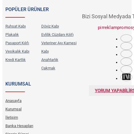
POPÜLER ÜRÜNLER
Bizi Sosyal Medyada 
Ruhsat Kabı
Döviz Kabı
pirreklampromos
Plakalık
Evlilik Cüzdanı Kılıfı
Pasaport Kılıfı
Veteriner Aşı Karnesi
Vesikalık Kabı
Kabı
Kredi Kartlık
Anahtarlık
Çakmak
KURUMSAL
YORUM YAPABİLİRS
Anasayfa
Kurumsal
İletişim
Banka Hesapları