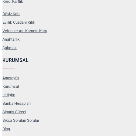
Kredi Kartlık
Döviz Kabı
Markanıza Özel Baskı ve 
Evlilik Cüzdanı Kılıfı
Sadece bir kılıf olmanın ötesinde, bu
Veteriner Aşı Karnesi Kabı
sayesinde, her bir müşteriniz markan
şekilde kılıfın üzerine uyguluyoruz.
Anahtarlık
vesikalık kabı
modellerimizi de değer
ürün yelpazemizi keşfedebilirsiniz. 
Çakmak
ağımızla her zaman yanınızdayız. Şi
işletmenize değer katacak siparişi
KURUMSAL
Anasayfa
Kurumsal
İletişim
Banka Hesapları
Sipariş Süreci
Sıkça Sorulan Sorular
Blog