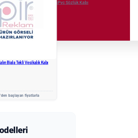
Fermuarlı Çanta
Pvc Sözlük Kabı
eşlik
Kapak
alın Biala Tekli Vesikalık Kabı
₺
'den başlayan fiyatlarla
odelleri