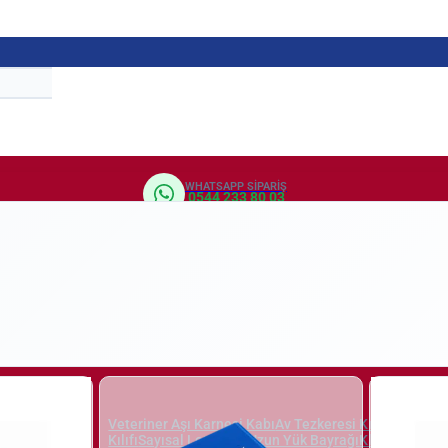
WHATSAPP SIPARIŞ
0544 233 80 03
aj Valiz
Veteriner Aşı Karnesi Kabı
Av Tezkeresi Kılıfı
Evlilik C
edi Kartlık
Kılıfı
Sayısal Loto Kabı
Uzun Yük Bayrağı
Klasör
Arşiv 