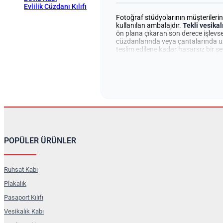
Evlilik Cüzdanı Kılıfı
Fotoğraf stüdyolarının müşterilerin
kullanılan ambalajdır.
Tekli vesikal
ön plana çıkaran son derece işlevsel
cüzdanlarında veya çantalarında uzu
teslim edilene kadar hasarsız bir şe
yıpranma gibi olumsuz durumlarla ka
kalkanı oluşturarak işletmenizin pro
Tekli Fotoğraf Kılıfı Çe
İşletmenizin prestijine, bütçenize 
uygun modeli seçerek, markanızı yans
Folyo PVC Kılıflar:
Şeffaf yapısı
POPÜLER ÜRÜNLER
seçenekleriyle ekonomik ve daya
Buzlu Şeffaf PVC Kılıflar:
Mat (
Ruhsat Kabı
kılıflar, estetiğe önem veren stüd
Plakalık
Mat Biala (Suni Deri) Kılıflar:
St
Pasaport Kılıfı
değer katar.
Vesikalık Kabı
Desenli Kalın Biala Kılıflar:
Deri