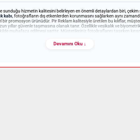
e sunduğu hizmetin kalitesini belirleyen en önemli detaylardan biri, çekim 
ık kabı
, fotoğrafların dış etkenlerden korunmasını sağlarken aynı zamanda
 bir promosyon ürünüdür. Pir Reklam kalitesiyle üretilen bu kılıflar, müşteri
n yıllar güvenle taşımasına olanak tanır. Özellikle vesikalık ve biyometri
kilde muhafaza edilmesi şarttır. Müşterileriniz fotoğraflarını taşırken kırı
rşılaşabilir. Yüksek kalite standartlarında ürettiğimiz bu kılıflar, tüm bu
fesyonelliğini kanıtlar.
Devamını Oku ↓
şitleri ve Materyal Seçenekleri
ve müşteri kitlenizin beklentilerine uygun olarak farklı malzemelerden üret
ıtan özelleştirilmiş bir ürüne sahip olabilirsiniz:
yla fotoğrafı doğrudan ve net bir şekilde gösteren bu modeller, ince (0,15 
nıklı bir çözüm sunar.
buzlu) yüzeyi sayesinde parmak izi bırakmayan, yapışmayı önleyen ve old
yolar için idealdir.
andart ve ekonomik seçenekleriyle sunulan bu ürünler, klasik ve kurumsal
 desenli kalın dokusu sayesinde ekstra dayanıklılık ve lüks bir hissiyat araya