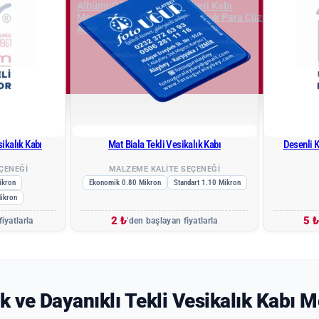
Albümü
Öğretmen Not Defteri Kabı
ı
Ajanda
Defter
Mouse Pad
Duvar Saatleri
Bozuk Para Cüzdanı
Oto Gün
Açacakları
Balon
ptop
el Üretim
ler
sikalık Kabı
Mat Biala Tekli Vesikalık Kabı
Desenli K
ÇENEĞİ
MALZEME KALİTE SEÇENEĞİ
ikron
Ekonomik 0.80 Mikron
Standart 1.10 Mikron
Mikron
2 ₺
5 
iyatlarla
'den başlayan fiyatlarla
k ve Dayanıklı Tekli Vesikalık Kabı M