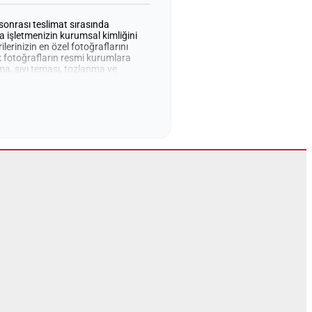
sonrası teslimat sırasında
 işletmenizin kurumsal kimliğini
lerinizin en özel fotoğraflarını
k fotoğrafların resmi kurumlara
şma, sıvı teması, tozlanma ve
 dış etkenlere karşı tam koruma
im yapmaktayız. İhtiyacınıza en
mikron) ve kalın (0,25 mikron)
ukça şık bir görünüm sergileyen bu
 bir duruş sergileyerek markanıza
n işletmelerin ilk tercihidir.