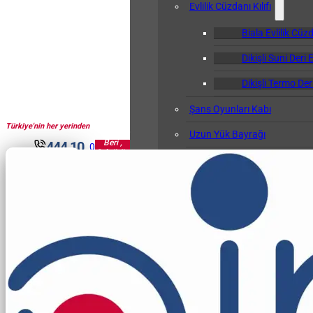
Evlilik Cüzdanı Kılıfı
Biala Evlilik Cüzd
Dikişli Suni Deri E
Dikişli Termo Deri
Şans Oyunları Kabı
Türkiye'nin her yerinden
1961'den
Uzun Yük Bayrağı
Beri ,
444 10
0
Sektörün
Klasör
30
Pir'i...
Okul Albümü
Öğretmen Not Defteri Kabı
Biala Öğretmen N
Gemi Bağlama Kütüğü Kabı
Cep Kalemliği