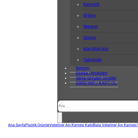
Kartvizit
El İlanı
Magnet
Sticker
Küp Blok Not
Takvimler
İletişim
Banka Hesapları
Sıkça Sorulan Sorular
GİRİŞ YAP / KAYIT OL
Ara
Ana Sayfa
Plastik Ürünler
Veteriner Aşı Karnesi Kabı
Biala Veteriner Aşı Karnesi