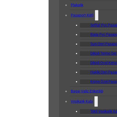
Plakalık
Pasaport Kılıfı
Şeffaf Pvc Pasapo
Biala Pvc Pasapor
Suni Deri Pasapor
Dikişli Termo Der
Dikişli Oval Kena
Hakiki Deri Pasap
Kişiye Özel Pasap
Bagaj Valiz Etiketliği
Vesikalık Kabı
Tekli Vesikalık K