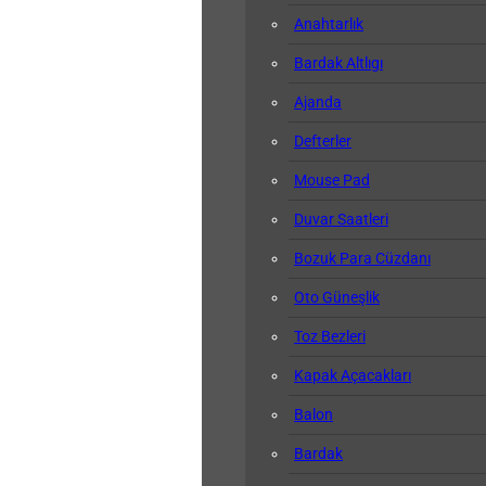
Anahtarlık
Bardak Altlıgı
Ajanda
Defterler
Mouse Pad
Duvar Saatleri
Bozuk Para Cüzdanı
Oto Güneşlik
Toz Bezleri
Kapak Açacakları
Balon
Bardak