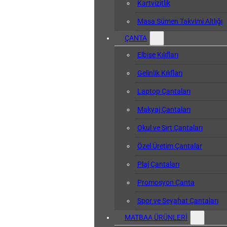
Kartvizitlik
Masa Sümen Takvimi Altlığı
ÇANTA
Elbise Kılıfları
Gelinlik Kılıfları
Laptop Çantaları
Makyaj Çantaları
Okul ve Sırt Çantaları
Özel Üretim Çantalar
Plaj Çantaları
Promosyon Çanta
Spor ve Seyahat Çantaları
MATBAA ÜRÜNLERİ