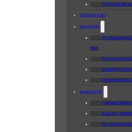
Çiftli Vesikalık K
Fotoğraf Kabı
Döviz Kabı
Pvc Standart Kü
cm)
Pvc Extra Büyük
Kapaklı Pvc Dövi
Fermuarlı Döviz 
Kredi Kartlık
U Model Tekli Kre
Biala Pvc Kredi K
Çıt Çıt Kapaklı B