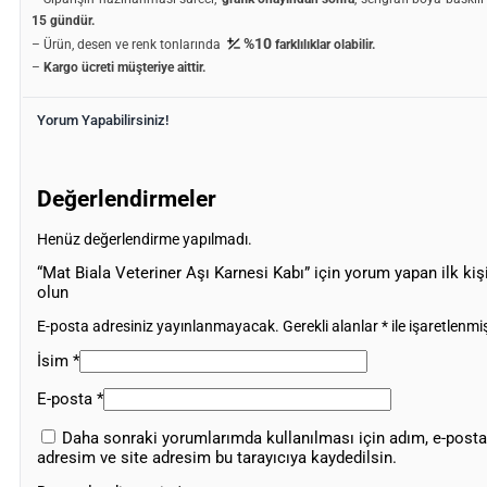
15 gündür.
%10
– Ürün, desen ve renk tonlarında
farklılıklar olabilir.
–
Kargo ücreti müşteriye aittir.
Yorum Yapabilirsiniz!
Değerlendirmeler
Henüz değerlendirme yapılmadı.
“Mat Biala Veteriner Aşı Karnesi Kabı” için yorum yapan ilk kişi
olun
E-posta adresiniz yayınlanmayacak.
Gerekli alanlar
*
ile işaretlenmiş
İsim
*
E-posta
*
Daha sonraki yorumlarımda kullanılması için adım, e-posta
adresim ve site adresim bu tarayıcıya kaydedilsin.