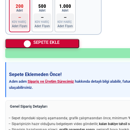
200
500
1.000
Adet
Adet
Adet
—
—
—
KDV HARİÇ
KDV HARİÇ
KDV HARİÇ
Adet Fiyatı
Adet Fiyatı
Adet Fiyatı
SEPETE EKLE
Sepete Eklemeden Önce!
Adım adım
Sipariş ve Üretim Sürecimiz
hakkında detaylı bilgi alabilir, fa
ulaşabilirsiniz.
Genel Sipariş Detayları
– Sepet dışındaki sipariş aşamasında; grafik çalışmasından önce, minimum
%
– Siparişinizin hazır olduğunu belgeleyen video gönderilir,
kalan bakiye tahsil s
– Siparişin hazırlanması süreci;
grafik onayından sonra
, serigrafi boya baskıl