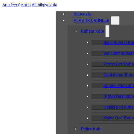
Ana içeriğe atla
Alt bilgiye atla
Anasayfa
PLASTİK ÜRÜNLER
Ruhsat Kabı
Biala Ruhsat Ka
Suni Deri Ruhsat
Termo Deri Ruhs
Oval Kenar Ruhs
Kapaklı Ruhsat 
İş Makinası Ruh
Hakiki Deri Ruhs
Kişiye Özel Ruhs
Poliçe Kabı