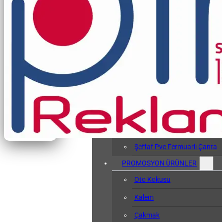
Vergi Levhası Kabı
Arşiv Dosyası
Kol Bandı
Hasta Bileklikleri
Baskılı Tyvek Bile
Baskısız Tyvek Bi
Pvc Sözlük Kabı
Şeffaf Pvc Kart Kılıfı
Şeffaf Pvc Fermuarlı Çanta
PROMOSYON ÜRÜNLER
Oto Kokusu
Kalem
Çakmak