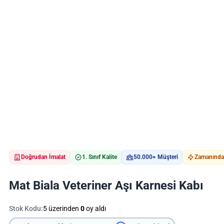
Doğrudan İmalat
1. Sınıf Kalite
50.000+ Müşteri
Zamanında 
Mat Biala Veteriner Aşı Karnesi Kabı
Stok Kodu:
5 üzerinden
0
oy aldı