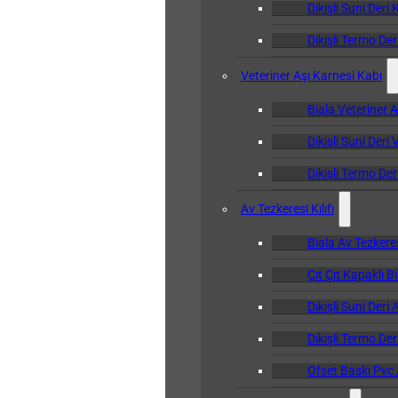
Dikişli Suni Deri 
Dikişli Termo Der
Veteriner Aşı Karnesi Kabı
Biala Veteriner 
Dikişli Suni Deri
Dikişli Termo Der
Av Tezkeresi Kılıfı
Biala Av Tezkeresi
Çıt Çıt Kapaklı Bi
Dikişli Suni Deri 
Dikişli Termo Deri
Ofset Baskı Pvc A