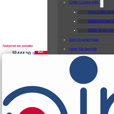
Evlilik Cüzdanı Kılıfı
Biala Evlilik Cüzd
Dikişli Suni Deri E
Dikişli Termo Deri
Şans Oyunları Kabı
Türkiye'nin her yerinden
1961'den
Uzun Yük Bayrağı
Beri ,
444 10
0
Sektörün
Klasör
30
Pir'i...
Okul Albümü
Öğretmen Not Defteri Kabı
Biala Öğretmen N
Gemi Bağlama Kütüğü Kabı
Cep Kalemliği