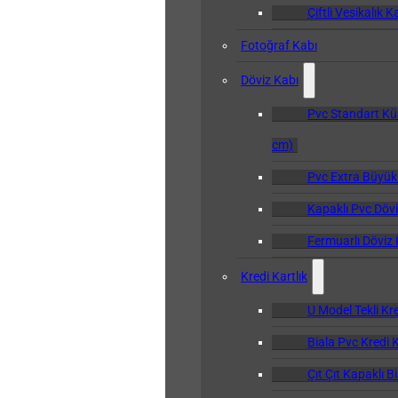
Çiftli Vesikalık K
Fotoğraf Kabı
Döviz Kabı
Pvc Standart Kü
cm)
Pvc Extra Büyük
Kapaklı Pvc Dövi
Fermuarlı Döviz 
Kredi Kartlık
U Model Tekli Kre
Biala Pvc Kredi K
Çıt Çıt Kapaklı B