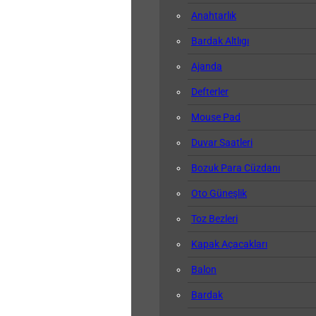
Anahtarlık
Bardak Altlıgı
Ajanda
Defterler
Mouse Pad
Duvar Saatleri
Bozuk Para Cüzdanı
Oto Güneşlik
Toz Bezleri
Kapak Açacakları
Balon
Bardak