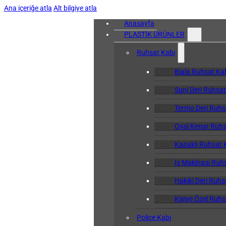
Ana içeriğe atla
Alt bilgiye atla
Anasayfa
PLASTİK ÜRÜNLER
Ruhsat Kabı
Biala Ruhsat Ka
Suni Deri Ruhsat
Termo Deri Ruhs
Oval Kenar Ruhs
Kapaklı Ruhsat 
İş Makinası Ruh
Hakiki Deri Ruhs
Kişiye Özel Ruhs
Poliçe Kabı