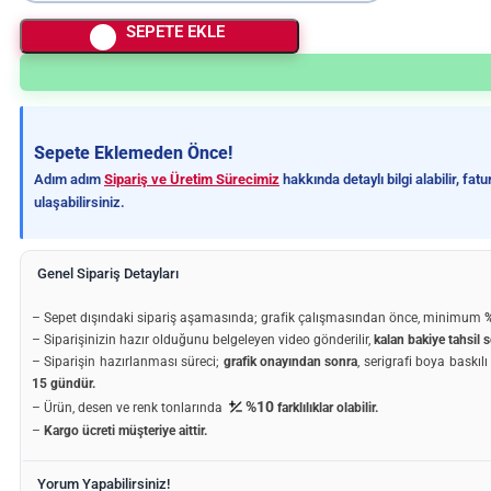
SEPETE EKLE
Sepete Eklemeden Önce!
Adım adım
Sipariş ve Üretim Sürecimiz
hakkında detaylı bilgi alabilir, fa
ulaşabilirsiniz.
Genel Sipariş Detayları
– Sepet dışındaki sipariş aşamasında; grafik çalışmasından önce, minimum
%
– Siparişinizin hazır olduğunu belgeleyen video gönderilir,
kalan bakiye tahsil s
– Siparişin hazırlanması süreci;
grafik onayından sonra
, serigrafi boya baskıl
15 gündür.
%10
– Ürün, desen ve renk tonlarında
farklılıklar olabilir.
–
Kargo ücreti müşteriye aittir.
Yorum Yapabilirsiniz!