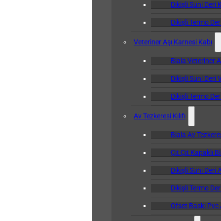
Dikişli Suni Deri 
Dikişli Termo Der
Veteriner Aşı Karnesi Kabı
Biala Veteriner 
Dikişli Suni Deri
Dikişli Termo Der
Av Tezkeresi Kılıfı
Biala Av Tezkeresi
Çıt Çıt Kapaklı Bi
Dikişli Suni Deri 
Dikişli Termo Deri
Ofset Baskı Pvc A