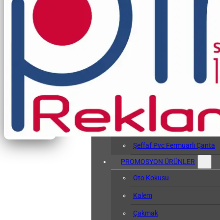
Vergi Levhası Kabı
Arşiv Dosyası
Kol Bandı
Hasta Bileklikleri
Baskılı Tyvek Bile
Baskısız Tyvek Bi
Pvc Sözlük Kabı
Şeffaf Pvc Kart Kılıfı
Şeffaf Pvc Fermuarlı Çanta
PROMOSYON ÜRÜNLER
Oto Kokusu
Kalem
Çakmak