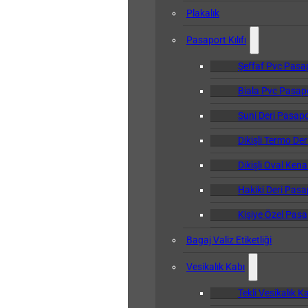
Plakalık
Pasaport Kılıfı
Şeffaf Pvc Pasapo
Biala Pvc Pasapor
Suni Deri Pasapor
Dikişli Termo Der
Dikişli Oval Kena
Hakiki Deri Pasap
Kişiye Özel Pasap
Bagaj Valiz Etiketliği
Vesikalık Kabı
Tekli Vesikalık K