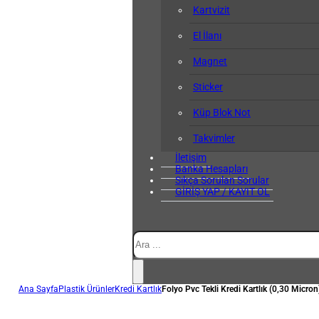
Kartvizit
El İlanı
Magnet
Sticker
Küp Blok Not
Takvimler
İletişim
Banka Hesapları
Sıkça Sorulan Sorular
GİRİŞ YAP / KAYIT OL
Ara
Ana Sayfa
Plastik Ürünler
Kredi Kartlık
Folyo Pvc Tekli Kredi Kartlık (0,30 Micron