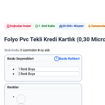
Doğrudan İmalat
1. Sınıf Kalite
50.000+ Müşteri
Zamanında 
Folyo Pvc Tekli Kredi Kartlık (0,30 Micr
Stok Kodu:
5 üzerinden
0
oy aldı
Baskı Seçenekleri
Baskı Rehberi
?
1 Renk Boya
2 Renk Boya
Renkler