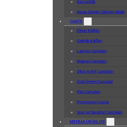
Kartvizitlik
Masa Sümen Takvimi Altlığı
ÇANTA
Elbise Kılıfları
Gelinlik Kılıfları
Laptop Çantaları
Makyaj Çantaları
Okul ve Sırt Çantaları
Özel Üretim Çantalar
Plaj Çantaları
Promosyon Çanta
Spor ve Seyahat Çantaları
MATBAA ÜRÜNLERİ