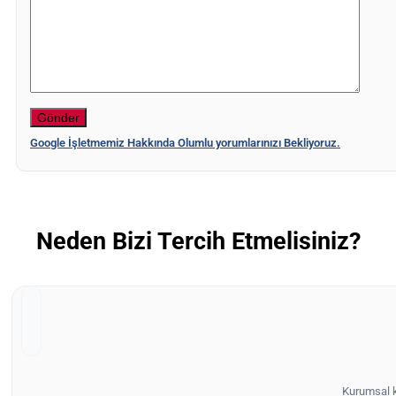
Google İşletmemiz Hakkında Olumlu yorumlarınızı Bekliyoruz.
Neden Bizi Tercih Etmelisiniz?
Kurumsal ki