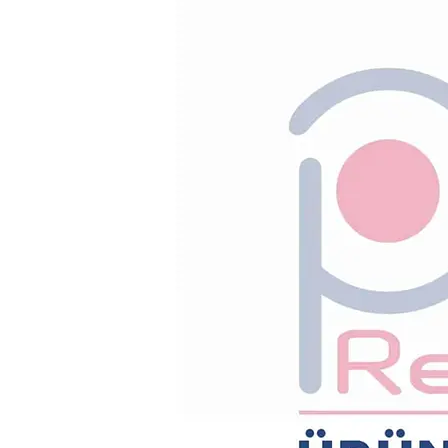
Oto Kokusu
Kalem
Çakmak
Anahtarlık
Bardak Altlıg
Promosyon Çanta
Elbise Kılıfları
Gelinlik Kılıfları
La
Çantaları
Makyaj Çantaları
Okul ve Sırt Çantaları
Öz
Çantalar
Plaj Çantaları
Spor ve Seyahat Çantaları
Kartvizit
El İlanı
Magnet
Sticker
Küp Blok Not
Takvim
Ruhsat Kabı
Vesikalık Kabı
Ruhsat Kabı
Vesikalık Kabı
1961'den Beri , Sektörün Pir'i...
Pasaport Kılıfı
Plakalık
Döviz Kabı
Evlilik Cüzdanı Kılıfı
Pasaport Kılıfı
Plakalık
Döviz Kabı