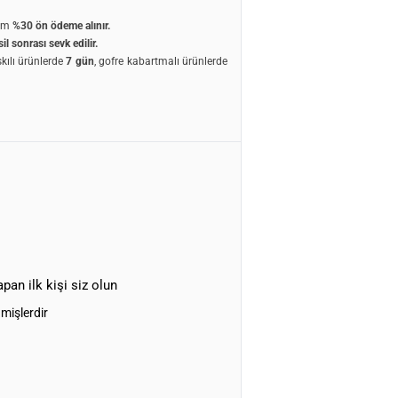
um
%30 ön ödeme
alınır.
il sonrası sevk edilir.
skılı ürünlerde
7 gün
, gofre kabartmalı ürünlerde
pan ilk kişi siz olun
nmişlerdir