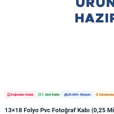
Evlilik Cüzdanı Kılıfı
Doğrudan İmalat
1. Sınıf Kalite
50.000+ Müşteri
Zamanında 
13×18 Folyo Pvc Fotoğraf Kabı (0,25 M