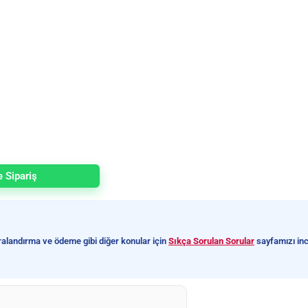
 Sipariş
turalandırma ve ödeme gibi diğer konular için
Sıkça Sorulan Sorular
sayfamızı inc