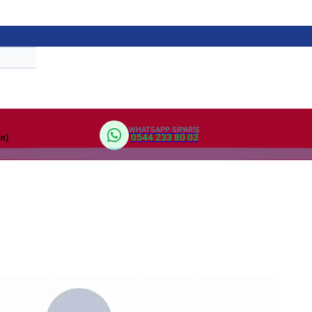
WHATSAPP SIPARIŞ
0544 233 80 03
on)
aj Valiz
Veteriner Aşı Karnesi Kabı
Av Tezkeresi Kılıfı
Evlilik C
edi Kartlık
Kılıfı
Sayısal Loto Kabı
Uzun Yük Bayrağı
Klasör
Arşiv 