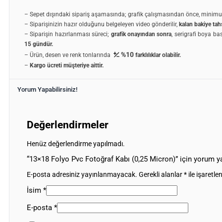
– Sepet dışındaki sipariş aşamasında; grafik çalışmasından önce, minim
– Siparişinizin hazır olduğunu belgeleyen video gönderilir,
kalan bakiye tahs
– Siparişin hazırlanması süreci;
grafik onayından sonra
, serigrafi boya ba
15 gündür.
%10
– Ürün, desen ve renk tonlarında
farklılıklar olabilir.
–
Kargo ücreti müşteriye aittir.
Yorum Yapabilirsiniz!
Değerlendirmeler
Henüz değerlendirme yapılmadı.
“13×18 Folyo Pvc Fotoğraf Kabı (0,25 Micron)” için yorum ya
E-posta adresiniz yayınlanmayacak.
Gerekli alanlar
*
ile işaretle
İsim
*
E-posta
*