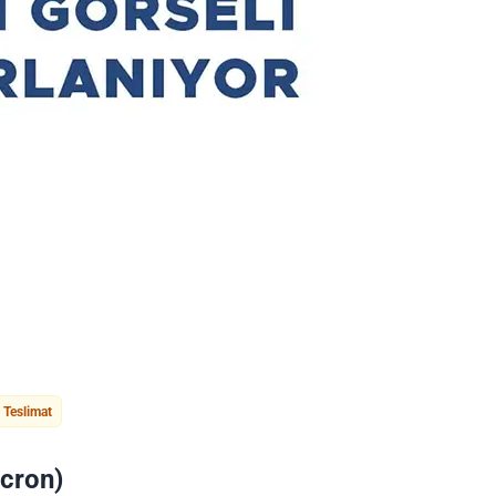
Teslimat
icron)