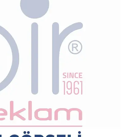
Albümü
Öğretmen Not Defteri Kabı
ı
Ajanda
Defter
Mouse Pad
Duvar Saatleri
Bozuk Para Cüzdanı
Oto Gün
Açacakları
Balon
ptop
el Üretim
ler