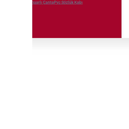
Fermuarlı Çanta
Pvc Sözlük Kabı
eşlik
Kapak