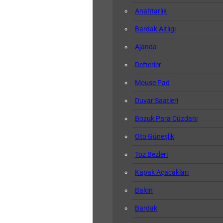
Anahtarlık
Bardak Altlıgı
Ajanda
Defterler
Mouse Pad
Duvar Saatleri
Bozuk Para Cüzdanı
Oto Güneşlik
Toz Bezleri
Kapak Açacakları
Balon
Bardak