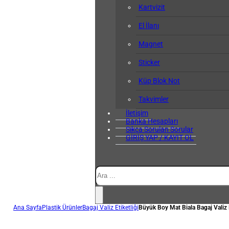
Kartvizit
El İlanı
Magnet
Sticker
Küp Blok Not
Takvimler
İletişim
Banka Hesapları
Sıkça Sorulan Sorular
GİRİŞ YAP / KAYIT OL
Ara
Ana Sayfa
Plastik Ürünler
Bagaj Valiz Etiketliği
Büyük Boy Mat Biala Bagaj Valiz E