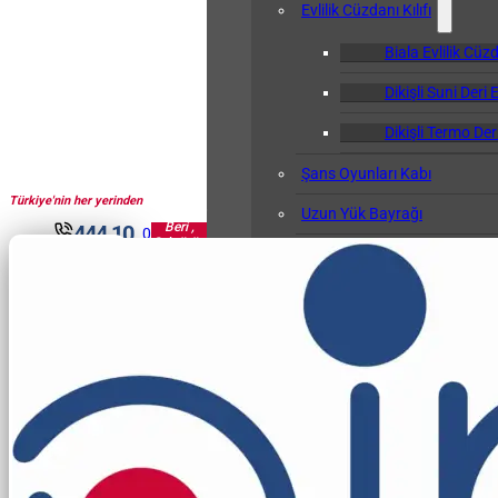
Evlilik Cüzdanı Kılıfı
Biala Evlilik Cüzd
Dikişli Suni Deri E
Dikişli Termo Deri
Şans Oyunları Kabı
Türkiye'nin her yerinden
1961'den
Uzun Yük Bayrağı
Beri ,
444 10
0
Sektörün
Klasör
30
Pir'i...
Okul Albümü
Öğretmen Not Defteri Kabı
Biala Öğretmen N
Gemi Bağlama Kütüğü Kabı
Cep Kalemliği