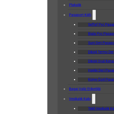
Plakalık
Pasaport Kılıfı
Şeffaf Pvc Pasapo
Biala Pvc Pasapor
Suni Deri Pasapor
Dikişli Termo Der
Dikişli Oval Kena
Hakiki Deri Pasap
Kişiye Özel Pasap
Bagaj Valiz Etiketliği
Vesikalık Kabı
Tekli Vesikalık K