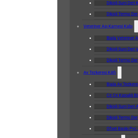
Dikişli Suni Deri 
Dikişli Termo Der
Veteriner Aşı Karnesi Kabı
Biala Veteriner 
Dikişli Suni Deri
Dikişli Termo Der
Av Tezkeresi Kılıfı
Biala Av Tezkeresi
Çıt Çıt Kapaklı Bi
Dikişli Suni Deri 
Dikişli Termo Deri
Ofset Baskı Pvc A