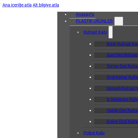
Ana içeriğe atla
Alt bilgiye atla
Anasayfa
PLASTİK ÜRÜNLER
Ruhsat Kabı
Biala Ruhsat Ka
Suni Deri Ruhsat
Termo Deri Ruhs
Oval Kenar Ruhs
Kapaklı Ruhsat 
İş Makinası Ruh
Hakiki Deri Ruhs
Kişiye Özel Ruhs
Poliçe Kabı