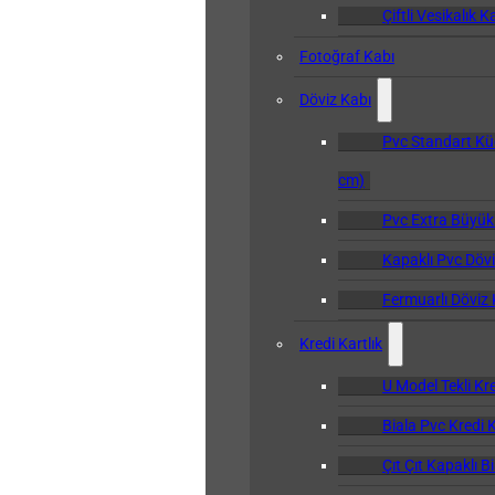
Çiftli Vesikalık K
Fotoğraf Kabı
Döviz Kabı
Pvc Standart Kü
cm)
Pvc Extra Büyük
Kapaklı Pvc Dövi
Fermuarlı Döviz 
Kredi Kartlık
U Model Tekli Kre
Biala Pvc Kredi K
Çıt Çıt Kapaklı B