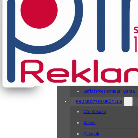
Vergi Levhası Kabı
Arşiv Dosyası
Kol Bandı
Hasta Bileklikleri
Baskılı Tyvek Bile
Baskısız Tyvek Bi
Pvc Sözlük Kabı
Şeffaf Pvc Kart Kılıfı
Şeffaf Pvc Fermuarlı Çanta
PROMOSYON ÜRÜNLER
Oto Kokusu
Kalem
Çakmak