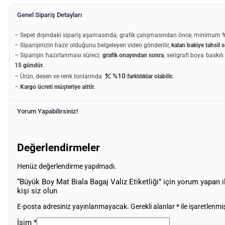
Genel Sipariş Detayları
– Sepet dışındaki sipariş aşamasında; grafik çalışmasından önce, minimum
%
– Siparişinizin hazır olduğunu belgeleyen video gönderilir,
kalan bakiye tahsil s
– Siparişin hazırlanması süreci;
grafik onayından sonra
, serigrafi boya baskıl
15 gündür.
%10
– Ürün, desen ve renk tonlarında
farklılıklar olabilir.
–
Kargo ücreti müşteriye aittir.
Yorum Yapabilirsiniz!
Değerlendirmeler
Henüz değerlendirme yapılmadı.
“Büyük Boy Mat Biala Bagaj Valiz Etiketliği” için yorum yapan i
kişi siz olun
E-posta adresiniz yayınlanmayacak.
Gerekli alanlar
*
ile işaretlenmiş
İsim
*