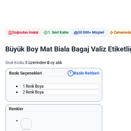
Doğrudan İmalat
1. Sınıf Kalite
50.000+ Müşteri
Zamanında 
Büyük Boy Mat Biala Bagaj Valiz Etiketli
Stok Kodu:
5 üzerinden
0
oy aldı
Baskı Seçenekleri
Baskı Rehberi
?
1 Renk Boya
2 Renk Boya
Renkler