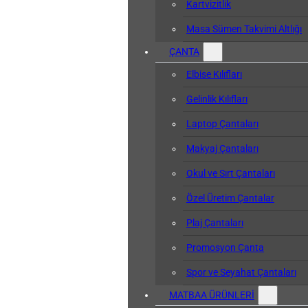
Kartvizitlik
Masa Sümen Takvimi Altlığı
ÇANTA
Elbise Kılıfları
Gelinlik Kılıfları
Laptop Çantaları
Makyaj Çantaları
Okul ve Sırt Çantaları
Özel Üretim Çantalar
Plaj Çantaları
Promosyon Çanta
Spor ve Seyahat Çantaları
MATBAA ÜRÜNLERİ