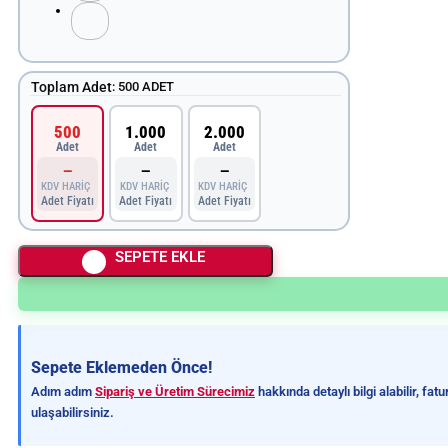
Toplam Adet
:
500 ADET
500
1.000
2.000
Adet
Adet
Adet
—
—
—
KDV HARİÇ
KDV HARİÇ
KDV HARİÇ
Adet Fiyatı
Adet Fiyatı
Adet Fiyatı
SEPETE EKLE
Sepete Eklemeden Önce!
Adım adım
Sipariş ve Üretim Sürecimiz
hakkında detaylı bilgi alabilir, fa
ulaşabilirsiniz.