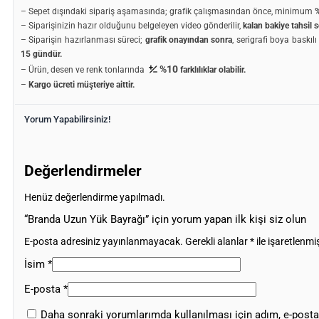
– Sepet dışındaki sipariş aşamasında; grafik çalışmasından önce, minimum
%
– Siparişinizin hazır olduğunu belgeleyen video gönderilir,
kalan bakiye tahsil s
– Siparişin hazırlanması süreci;
grafik onayından sonra
, serigrafi boya baskıl
15 gündür.
%10
– Ürün, desen ve renk tonlarında
farklılıklar olabilir.
–
Kargo ücreti müşteriye aittir.
Yorum Yapabilirsiniz!
Değerlendirmeler
Henüz değerlendirme yapılmadı.
“Branda Uzun Yük Bayrağı” için yorum yapan ilk kişi siz olun
E-posta adresiniz yayınlanmayacak.
Gerekli alanlar
*
ile işaretlenmiş
İsim
*
E-posta
*
Daha sonraki yorumlarımda kullanılması için adım, e-posta