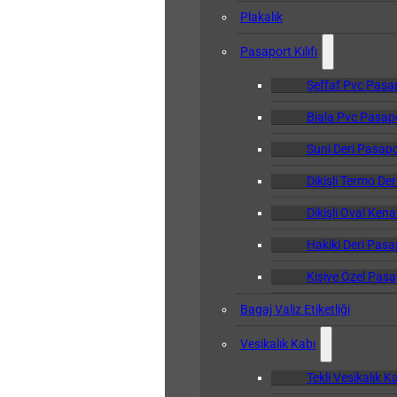
Plakalık
Pasaport Kılıfı
Şeffaf Pvc Pasapo
Biala Pvc Pasapor
Suni Deri Pasapor
Dikişli Termo Der
Dikişli Oval Kena
Hakiki Deri Pasap
Kişiye Özel Pasap
Bagaj Valiz Etiketliği
Vesikalık Kabı
Tekli Vesikalık K