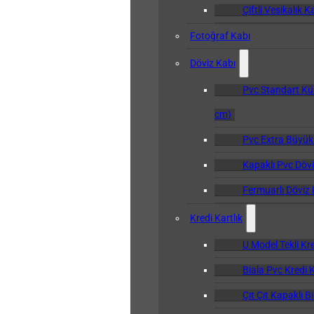
Çiftli Vesikalık K
Fotoğraf Kabı
Döviz Kabı
Pvc Standart Kü
cm)
Pvc Extra Büyük
Kapaklı Pvc Dövi
Fermuarlı Döviz 
Kredi Kartlık
U Model Tekli Kre
Biala Pvc Kredi K
Çıt Çıt Kapaklı B