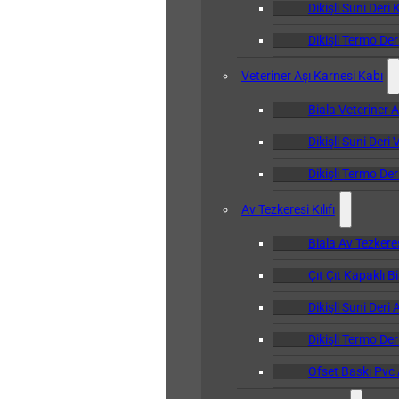
Dikişli Suni Deri 
Dikişli Termo Der
Veteriner Aşı Karnesi Kabı
Biala Veteriner 
Dikişli Suni Deri
Dikişli Termo Der
Av Tezkeresi Kılıfı
Biala Av Tezkeresi
Çıt Çıt Kapaklı Bi
Dikişli Suni Deri 
Dikişli Termo Deri
Ofset Baskı Pvc A