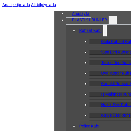
Ana içeriğe atla
Alt bilgiye atla
Anasayfa
PLASTİK ÜRÜNLER
Ruhsat Kabı
Biala Ruhsat Ka
Suni Deri Ruhsat
Termo Deri Ruhs
Oval Kenar Ruhs
Kapaklı Ruhsat 
İş Makinası Ruh
Hakiki Deri Ruhs
Kişiye Özel Ruhs
Poliçe Kabı