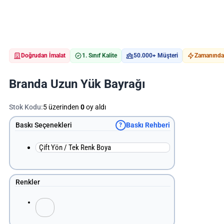
Doğrudan İmalat
1. Sınıf Kalite
50.000+ Müşteri
Zamanında 
Branda Uzun Yük Bayrağı
Stok Kodu:
5 üzerinden
0
oy aldı
Baskı Seçenekleri
Baskı Rehberi
?
Çift Yön / Tek Renk Boya
Renkler