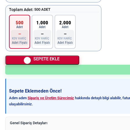
Toplam Adet
:
500 ADET
500
1.000
2.000
Adet
Adet
Adet
—
—
—
KDV HARİÇ
KDV HARİÇ
KDV HARİÇ
Adet Fiyatı
Adet Fiyatı
Adet Fiyatı
SEPETE EKLE
Sepete Eklemeden Önce!
Adım adım
Sipariş ve Üretim Sürecimiz
hakkında detaylı bilgi alabilir, fa
ulaşabilirsiniz.
Genel Sipariş Detayları