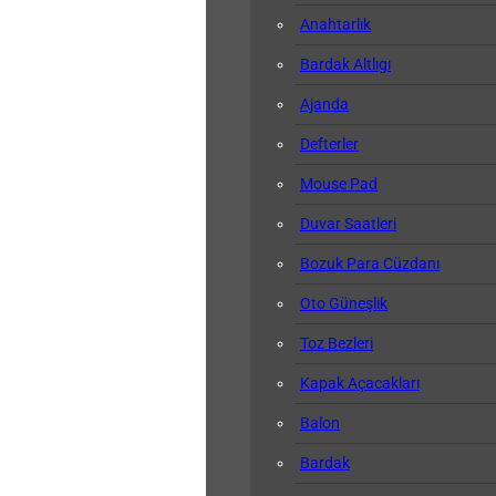
Anahtarlık
Bardak Altlıgı
Ajanda
Defterler
Mouse Pad
Duvar Saatleri
Bozuk Para Cüzdanı
Oto Güneşlik
Toz Bezleri
Kapak Açacakları
Balon
Bardak