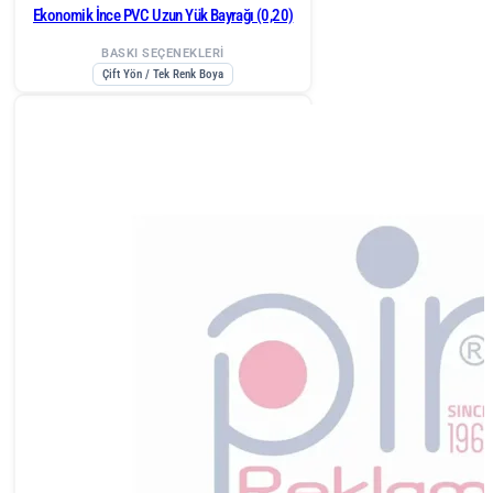
Ekonomik İnce PVC Uzun Yük Bayrağı (0,20)
BASKI SEÇENEKLERİ
Çift Yön / Tek Renk Boya