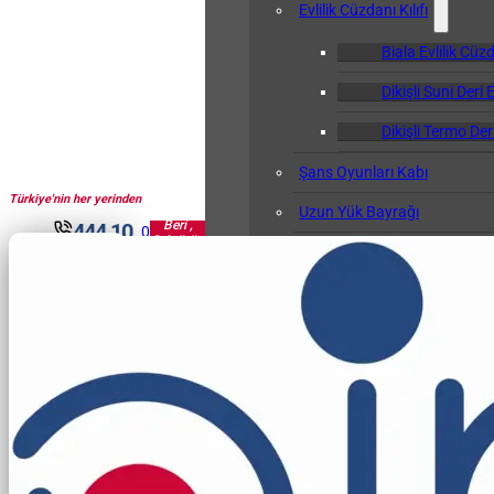
Evlilik Cüzdanı Kılıfı
Biala Evlilik Cüzd
Dikişli Suni Deri E
Dikişli Termo Deri
Şans Oyunları Kabı
Türkiye'nin her yerinden
1961'den
Uzun Yük Bayrağı
Beri ,
444 10
0
Sektörün
Klasör
30
Pir'i...
Okul Albümü
Öğretmen Not Defteri Kabı
Biala Öğretmen N
Gemi Bağlama Kütüğü Kabı
Cep Kalemliği