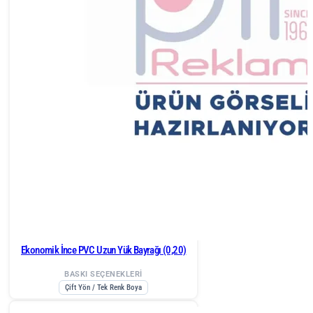
Ekonomik İnce PVC Uzun Yük Bayrağı (0,20)
BASKI SEÇENEKLERİ
Çift Yön / Tek Renk Boya