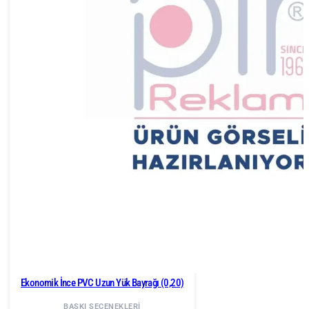
Ekonomik İnce PVC Uzun Yük Bayrağı (0,20)
BASKI SEÇENEKLERİ