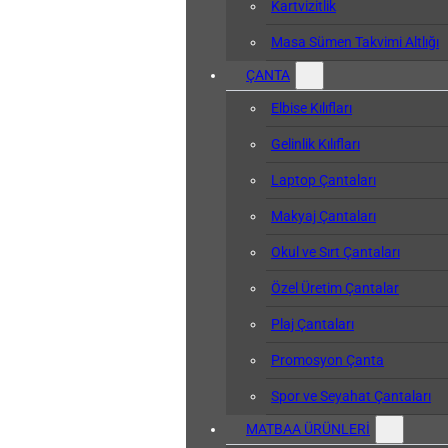
Kartvizitlik
Masa Sümen Takvimi Altlığı
ÇANTA
Elbise Kılıfları
Gelinlik Kılıfları
Laptop Çantaları
Makyaj Çantaları
Okul ve Sırt Çantaları
Özel Üretim Çantalar
Plaj Çantaları
Promosyon Çanta
Spor ve Seyahat Çantaları
MATBAA ÜRÜNLERİ