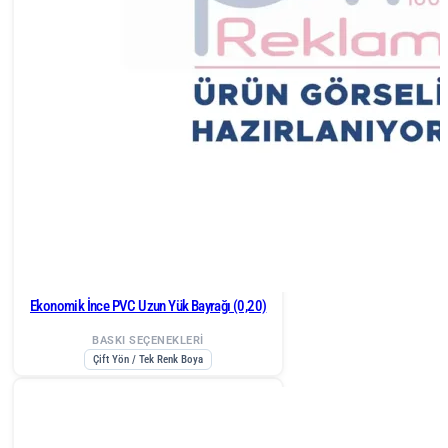
Ekonomik İnce PVC Uzun Yük Bayrağı (0,20)
BASKI SEÇENEKLERİ
Çift Yön / Tek Renk Boya