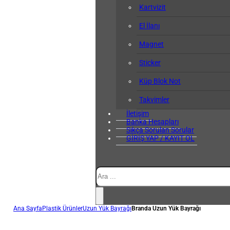
Kartvizit
El İlanı
Magnet
Sticker
Küp Blok Not
Takvimler
İletişim
Banka Hesapları
Sıkça Sorulan Sorular
GİRİŞ YAP / KAYIT OL
Ara
Ana Sayfa
Plastik Ürünler
Uzun Yük Bayrağı
Branda Uzun Yük Bayrağı