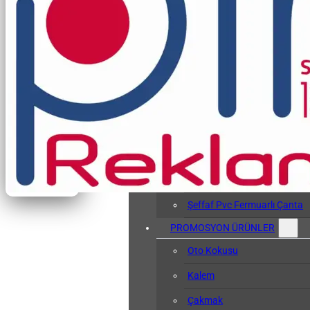
Vergi Levhası Kabı
Arşiv Dosyası
Kol Bandı
Hasta Bileklikleri
Baskılı Tyvek Bile
Baskısız Tyvek Bi
Pvc Sözlük Kabı
Şeffaf Pvc Kart Kılıfı
Şeffaf Pvc Fermuarlı Çanta
PROMOSYON ÜRÜNLER
Oto Kokusu
Kalem
Çakmak