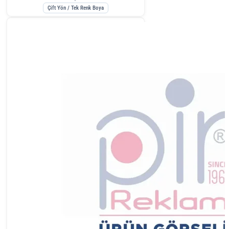
Çift Yön / Tek Renk Boya