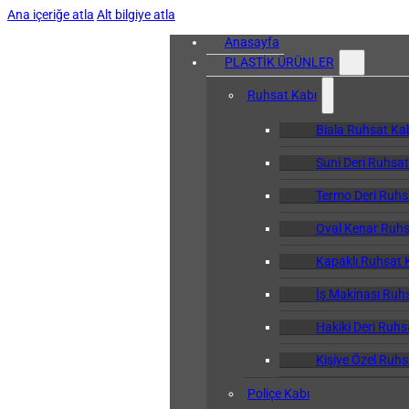
Ana içeriğe atla
Alt bilgiye atla
Anasayfa
PLASTİK ÜRÜNLER
Ruhsat Kabı
Biala Ruhsat Ka
Suni Deri Ruhsat
Termo Deri Ruhs
Oval Kenar Ruhs
Kapaklı Ruhsat 
İş Makinası Ruh
Hakiki Deri Ruhs
Kişiye Özel Ruhs
Poliçe Kabı