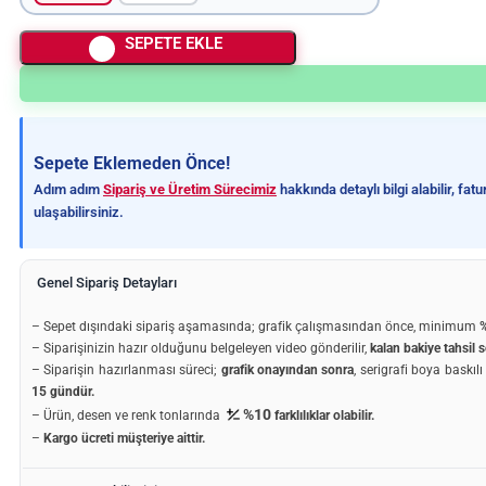
SEPETE EKLE
Sepete Eklemeden Önce!
Adım adım
Sipariş ve Üretim Sürecimiz
hakkında detaylı bilgi alabilir, fa
ulaşabilirsiniz.
Genel Sipariş Detayları
– Sepet dışındaki sipariş aşamasında; grafik çalışmasından önce, minimum
%
– Siparişinizin hazır olduğunu belgeleyen video gönderilir,
kalan bakiye tahsil s
– Siparişin hazırlanması süreci;
grafik onayından sonra
, serigrafi boya baskıl
15 gündür.
%10
– Ürün, desen ve renk tonlarında
farklılıklar olabilir.
–
Kargo ücreti müşteriye aittir.