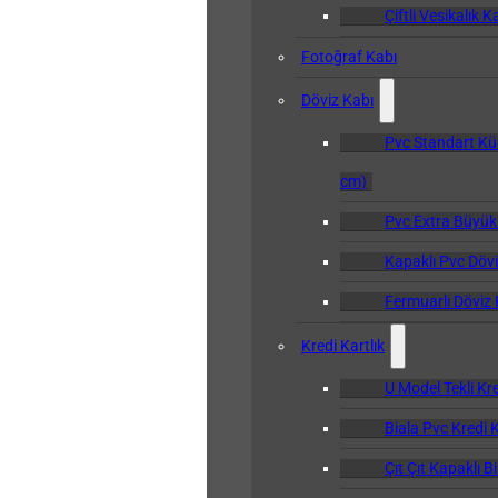
Çiftli Vesikalık K
Fotoğraf Kabı
Döviz Kabı
Pvc Standart Kü
cm)
Pvc Extra Büyük
Kapaklı Pvc Dövi
Fermuarlı Döviz 
Kredi Kartlık
U Model Tekli Kre
Biala Pvc Kredi K
Çıt Çıt Kapaklı B