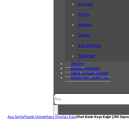
Kartvizit
El İlanı
Magnet
Sticker
Küp Blok Not
Takvimler
İletişim
Banka Hesapları
Sıkça Sorulan Sorular
GİRİŞ YAP / KAYIT OL
Ara
Ana Sayfa
Plastik Ürünler
Şans Oyunları Kabı
Ofset Baskı Kuşe Kağıt Çiftli Sayıs