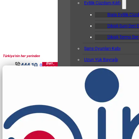
Evlilik Cüzdanı Kılıfı
Biala Evlilik Cüzd
Dikişli Suni Deri E
Dikişli Termo Deri
Şans Oyunları Kabı
Türkiye'nin her yerinden
1961'den
Uzun Yük Bayrağı
Beri ,
444 10
0
Sektörün
Klasör
30
Pir'i...
Okul Albümü
Öğretmen Not Defteri Kabı
Biala Öğretmen N
Gemi Bağlama Kütüğü Kabı
Cep Kalemliği