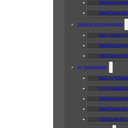
Dikişli Suni Deri 
Dikişli Termo Der
Veteriner Aşı Karnesi Kabı
Biala Veteriner 
Dikişli Suni Deri
Dikişli Termo Der
Av Tezkeresi Kılıfı
Biala Av Tezkeresi
Çıt Çıt Kapaklı Bi
Dikişli Suni Deri 
Dikişli Termo Deri
Ofset Baskı Pvc A