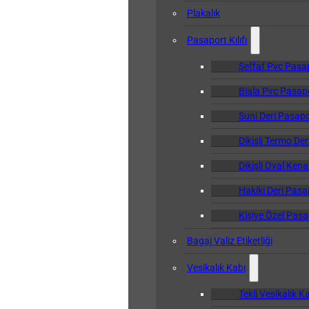
Plakalık
Pasaport Kılıfı
Şeffaf Pvc Pasapo
Biala Pvc Pasapor
Suni Deri Pasapor
Dikişli Termo Der
Dikişli Oval Kena
Hakiki Deri Pasap
Kişiye Özel Pasap
Bagaj Valiz Etiketliği
Vesikalık Kabı
Tekli Vesikalık K