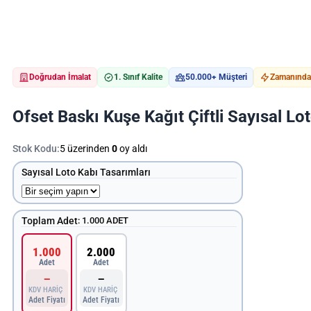
Doğrudan İmalat
1. Sınıf Kalite
50.000+ Müşteri
Zamanında 
Ofset Baskı Kuşe Kağıt Çiftli Sayısal Lo
Stok Kodu:
5 üzerinden
0
oy aldı
Sayısal Loto Kabı Tasarımları
Toplam Adet
:
1.000 ADET
1.000
2.000
Adet
Adet
—
—
KDV HARİÇ
KDV HARİÇ
Adet Fiyatı
Adet Fiyatı