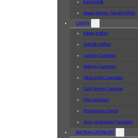
Kartvizitlik
Masa Sümen Takvimi Altlığı
ÇANTA
Elbise Kılıfları
Gelinlik Kılıfları
Laptop Çantaları
Makyaj Çantaları
Okul ve Sırt Çantaları
Özel Üretim Çantalar
Plaj Çantaları
Promosyon Çanta
Spor ve Seyahat Çantaları
MATBAA ÜRÜNLERİ