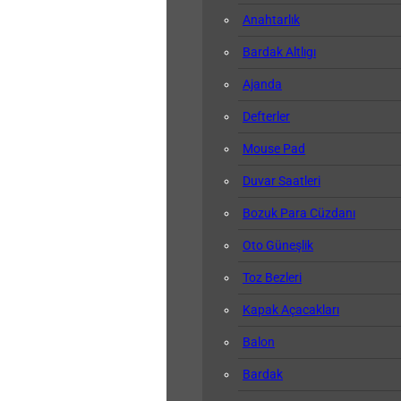
Anahtarlık
Bardak Altlıgı
Ajanda
Defterler
Mouse Pad
Duvar Saatleri
Bozuk Para Cüzdanı
Oto Güneşlik
Toz Bezleri
Kapak Açacakları
Balon
Bardak