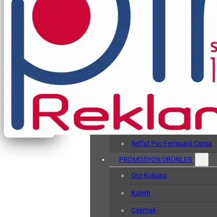
Vergi Levhası Kabı
Arşiv Dosyası
Kol Bandı
Hasta Bileklikleri
Baskılı Tyvek Bile
Baskısız Tyvek Bi
Pvc Sözlük Kabı
Şeffaf Pvc Kart Kılıfı
Şeffaf Pvc Fermuarlı Çanta
PROMOSYON ÜRÜNLER
Oto Kokusu
Kalem
Çakmak