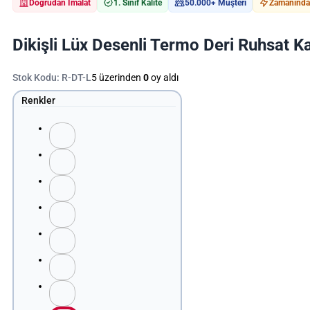
Doğrudan İmalat
1. Sınıf Kalite
50.000+ Müşteri
Zamanında 
Dikişli Lüx Desenli Termo Deri Ruhsat K
Stok Kodu:
R-DT-L
5 üzerinden
0
oy aldı
Renkler