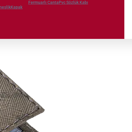
Fermuarlı Çanta
Pvc Sözlük Kabı
neşlik
Kapak