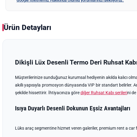
Google İşletmemiz Hakkında Olumlu yorumlarınızı Bekliyoruz.
Ürün Detayları
Dikişli Lüx Desenli Termo Deri Ruhsat Ka
Müşterilerinize sunduğunuz kurumsal hediyenin akılda kalıcı olm
akıllı yapısıyla promosyon dünyasında VIP bir standart belirler. Ara
şekilde hissettirir. İhtiyacınıza göre
diğer Ruhsat Kabı serileri
ni de
Isıya Duyarlı Desenli Dokunun Eşsiz Avantajları
Lüks araç segmentine hizmet veren galeriler, premium rent a car fir