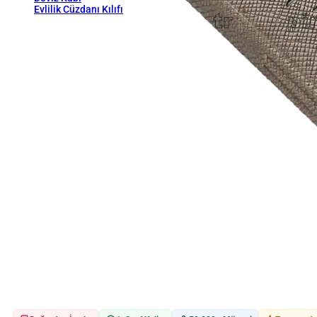
Evlilik Cüzdanı Kılıfı