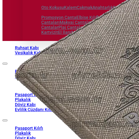
Oto Kokusu
Kalem
Çakmak
Anahtarlık
Bardak Altlıg
Promosyon Çanta
Elbise Kılıfları
Gelinlik Kılıfları
La
Çantaları
Makyaj Çantaları
Okul ve Sırt Çantaları
Öz
Çantalar
Plaj Çantaları
Spor ve Seyahat Çantaları
Kartvizit
El İlanı
Magnet
Sticker
Küp Blok Not
Takvim
Ruhsat Kabı
Vesikalık Kabı
Ruhsat Kabı
Vesikalık Kabı
1961'den Beri , Sektörün Pir'i...
Pasaport Kılıfı
Plakalık
Döviz Kabı
Evlilik Cüzdanı Kılıfı
Pasaport Kılıfı
Plakalık
Döviz Kabı