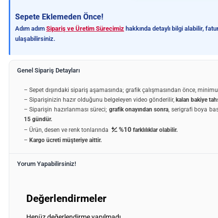
Sepete Eklemeden Önce!
Adım adım
Sipariş ve Üretim Sürecimiz
hakkında detaylı bilgi alabilir, fa
ulaşabilirsiniz.
Genel Sipariş Detayları
– Sepet dışındaki sipariş aşamasında; grafik çalışmasından önce, minim
– Siparişinizin hazır olduğunu belgeleyen video gönderilir,
kalan bakiye tahs
– Siparişin hazırlanması süreci;
grafik onayından sonra
, serigrafi boya ba
15 gündür.
%10
– Ürün, desen ve renk tonlarında
farklılıklar olabilir.
–
Kargo ücreti müşteriye aittir.
Yorum Yapabilirsiniz!
Değerlendirmeler
Henüz değerlendirme yapılmadı.