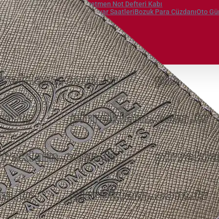
Albümü
Öğretmen Not Defteri Kabı
ı
Ajanda
Defter
Mouse Pad
Duvar Saatleri
Bozuk Para Cüzdanı
Oto Gü
Açacakları
Balon
ptop
el Üretim
ler