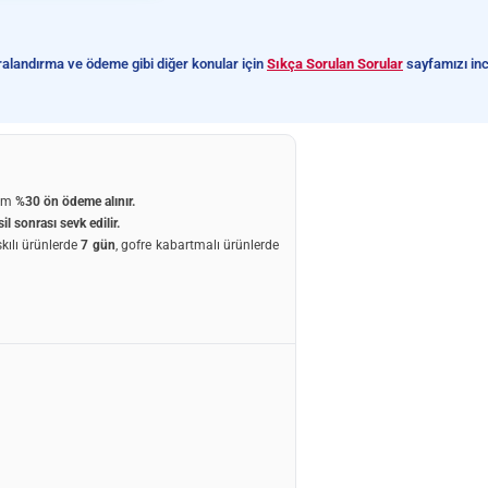
turalandırma ve ödeme gibi diğer konular için
Sıkça Sorulan Sorular
sayfamızı inc
um
%30 ön ödeme
alınır.
il sonrası sevk edilir.
skılı ürünlerde
7 gün
, gofre kabartmalı ürünlerde