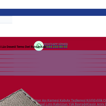
WHATSAPP SIPARIŞ
0544 233 80 03
li Lüx Desenli Termo Deri Ruhsat Kabı
aj Valiz
Veteriner Aşı Karnesi Kabı
Av Tezkeresi Kılıfı
Evlilik 
edi Kartlık
Kılıfı
Sayısal Loto Kabı
Uzun Yük Bayrağı
Klasör
Arşiv