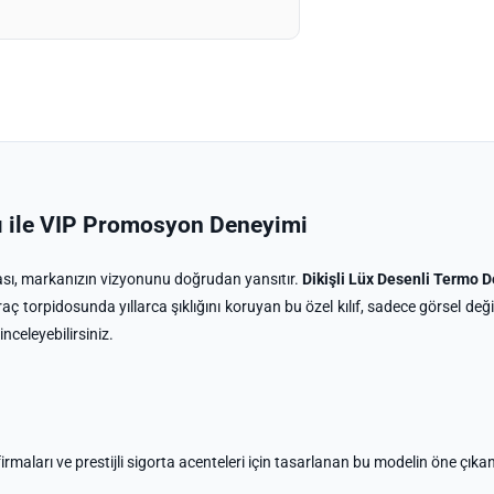
bı ile VIP Promosyon Deneyimi
ası, markanızın vizyonunu doğrudan yansıtır.
Dikişli Lüx Desenli Termo D
ç torpidosunda yıllarca şıklığını koruyan bu özel kılıf, sadece görsel değil
 inceleyebilirsiniz.
maları ve prestijli sigorta acenteleri için tasarlanan bu modelin öne çıkan