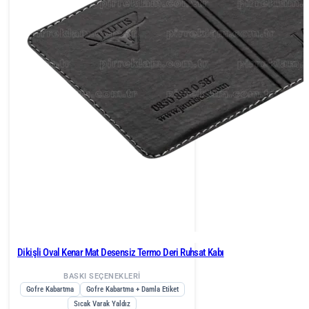
Dikişli Oval Kenar Mat Desensiz Termo Deri Ruhsat Kabı
BASKI SEÇENEKLERİ
Gofre Kabartma
Gofre Kabartma + Damla Etiket
Sıcak Varak Yaldız