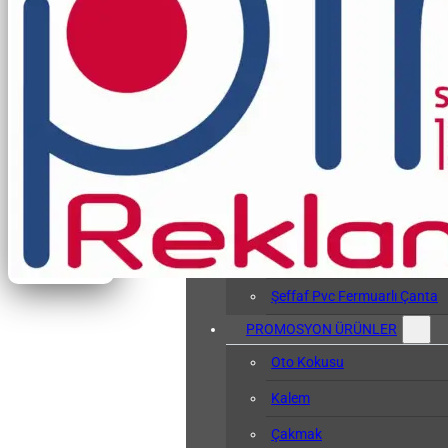
Vergi Levhası Kabı
Arşiv Dosyası
Kol Bandı
Hasta Bileklikleri
Baskılı Tyvek Bile
Baskısız Tyvek Bi
Pvc Sözlük Kabı
Şeffaf Pvc Kart Kılıfı
Şeffaf Pvc Fermuarlı Çanta
PROMOSYON ÜRÜNLER
Oto Kokusu
Kalem
Çakmak