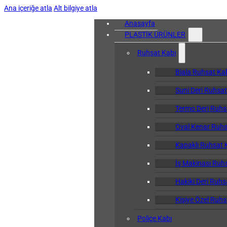
Ana içeriğe atla
Alt bilgiye atla
Anasayfa
PLASTİK ÜRÜNLER
Ruhsat Kabı
Biala Ruhsat Ka
Suni Deri Ruhsat
Termo Deri Ruhs
Oval Kenar Ruhs
Kapaklı Ruhsat 
İş Makinası Ruh
Hakiki Deri Ruhs
Kişiye Özel Ruhs
Poliçe Kabı