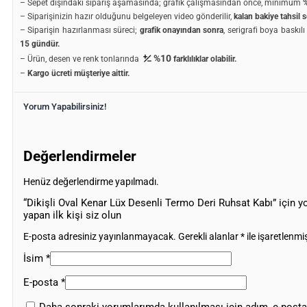
– Sepet dışındaki sipariş aşamasında; grafik çalışmasından önce, minimum
%
– Siparişinizin hazır olduğunu belgeleyen video gönderilir,
kalan bakiye tahsil s
– Siparişin hazırlanması süreci;
grafik onayından sonra
, serigrafi boya baskıl
15 gündür.
%10
– Ürün, desen ve renk tonlarında
farklılıklar olabilir.
–
Kargo ücreti müşteriye aittir.
Yorum Yapabilirsiniz!
Değerlendirmeler
Henüz değerlendirme yapılmadı.
“Dikişli Oval Kenar Lüx Desenli Termo Deri Ruhsat Kabı” için 
yapan ilk kişi siz olun
E-posta adresiniz yayınlanmayacak.
Gerekli alanlar
*
ile işaretlenmiş
İsim
*
E-posta
*