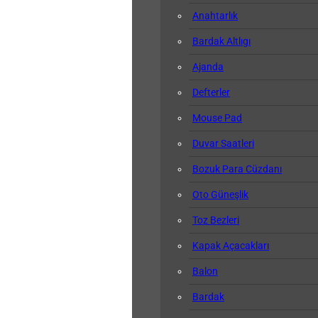
Anahtarlık
Bardak Altlıgı
Ajanda
Defterler
Mouse Pad
Duvar Saatleri
Bozuk Para Cüzdanı
Oto Güneşlik
Toz Bezleri
Kapak Açacakları
Balon
Bardak