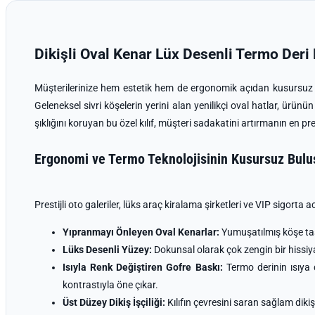
Dikişli Oval Kenar Lüx Desenli Termo Deri 
Müşterilerinize hem estetik hem de ergonomik açıdan kusursuz 
Geleneksel sivri köşelerin yerini alan yenilikçi oval hatlar, ürün
şıklığını koruyan bu özel kılıf, müşteri sadakatini artırmanın en pres
Ergonomi ve Termo Teknolojisinin Kusursuz Bul
Prestijli oto galeriler, lüks araç kiralama şirketleri ve VIP sigorta
Yıpranmayı Önleyen Oval Kenarlar:
Yumuşatılmış köşe tasa
Lüks Desenli Yüzey:
Dokunsal olarak çok zengin bir hissiya
Isıyla Renk Değiştiren Gofre Baskı:
Termo derinin ısıya 
kontrastıyla öne çıkar.
Üst Düzey Dikiş İşçiliği:
Kılıfın çevresini saran sağlam dikiş