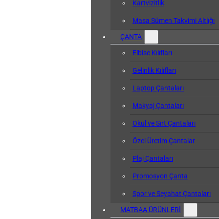
Kartvizitlik
Masa Sümen Takvimi Altlığı
ÇANTA
Elbise Kılıfları
Gelinlik Kılıfları
Laptop Çantaları
Makyaj Çantaları
Okul ve Sırt Çantaları
Özel Üretim Çantalar
Plaj Çantaları
Promosyon Çanta
Spor ve Seyahat Çantaları
MATBAA ÜRÜNLERİ