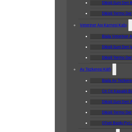
Dikişli Suni Deri 
Dikişli Termo Der
Veteriner Aşı Karnesi Kabı
Biala Veteriner 
Dikişli Suni Deri
Dikişli Termo Der
Av Tezkeresi Kılıfı
Biala Av Tezkeresi
Çıt Çıt Kapaklı Bi
Dikişli Suni Deri 
Dikişli Termo Deri
Ofset Baskı Pvc A