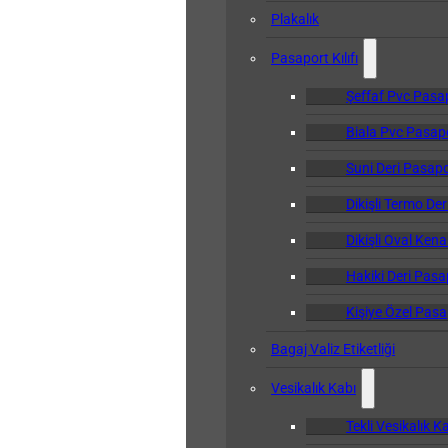
Plakalık
Pasaport Kılıfı
Şeffaf Pvc Pasapo
Biala Pvc Pasapor
Suni Deri Pasapor
Dikişli Termo Der
Dikişli Oval Kena
Hakiki Deri Pasap
Kişiye Özel Pasap
Bagaj Valiz Etiketliği
Vesikalık Kabı
Tekli Vesikalık K