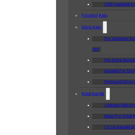
Çiftli Vesikalık K
Fotoğraf Kabı
Döviz Kabı
Pvc Standart Kü
cm)
Pvc Extra Büyük
Kapaklı Pvc Dövi
Fermuarlı Döviz 
Kredi Kartlık
U Model Tekli Kre
Biala Pvc Kredi K
Çıt Çıt Kapaklı B