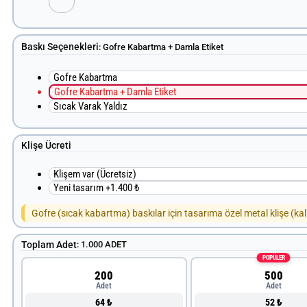
Baskı Seçenekleri
:
Gofre Kabartma + Damla Etiket
Gofre Kabartma
Gofre Kabartma + Damla Etiket
Sıcak Varak Yaldız
Klişe Ücreti
Klişem var (Ücretsiz)
Yeni tasarım +1.400 ₺
Gofre (sıcak kabartma) baskılar için tasarıma özel metal klişe (kal
Toplam Adet
:
1.000 ADET
POPÜLER
200
500
Adet
Adet
64 ₺
52 ₺