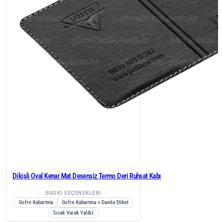
Dikişli Oval Kenar Mat Desensiz Termo Deri Ruhsat Kabı
BASKI SEÇENEKLERİ
Gofre Kabartma
Gofre Kabartma + Damla Etiket
Sıcak Varak Yaldız