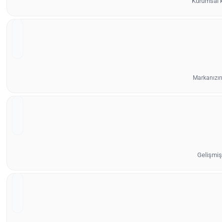
Kurumsal ki
Markanızın
Gelişmiş 