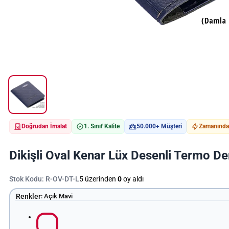
Doğrudan İmalat
1. Sınıf Kalite
50.000+ Müşteri
Zamanında 
Dikişli Oval Kenar Lüx Desenli Termo De
Stok Kodu:
R-OV-DT-L
5 üzerinden
0
oy aldı
Renkler
:
Açık Mavi