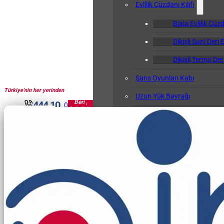
Evlilik Cüzdanı Kılıfı
Biala Evlilik Cüzd
Dikişli Suni Deri E
Dikişli Termo Deri
Şans Oyunları Kabı
Türkiye'nin her yerinden
1961'den
Uzun Yük Bayrağı
Beri ,
444 10
0
Sektörün
Klasör
30
Pir'i...
Okul Albümü
Öğretmen Not Defteri Kabı
Biala Öğretmen N
Gemi Bağlama Kütüğü Kabı
Cep Kalemliği