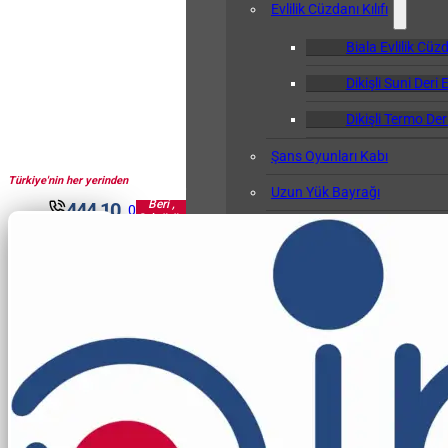
Evlilik Cüzdanı Kılıfı
Biala Evlilik Cüzd
Dikişli Suni Deri E
Dikişli Termo Deri
Şans Oyunları Kabı
Türkiye'nin her yerinden
1961'den
Uzun Yük Bayrağı
Beri ,
444 10
0
Sektörün
Klasör
30
Pir'i...
Okul Albümü
Öğretmen Not Defteri Kabı
Biala Öğretmen N
Gemi Bağlama Kütüğü Kabı
Cep Kalemliği