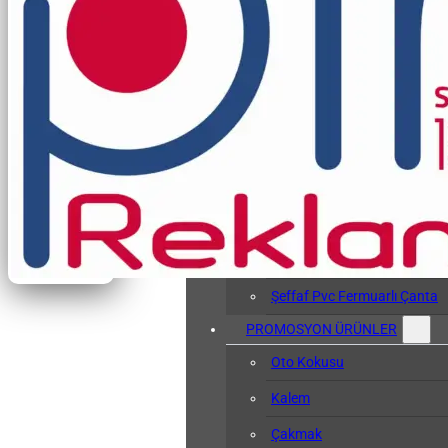
Vergi Levhası Kabı
Arşiv Dosyası
Kol Bandı
Hasta Bileklikleri
Baskılı Tyvek Bile
Baskısız Tyvek Bi
Pvc Sözlük Kabı
Şeffaf Pvc Kart Kılıfı
Şeffaf Pvc Fermuarlı Çanta
PROMOSYON ÜRÜNLER
Oto Kokusu
Kalem
Çakmak