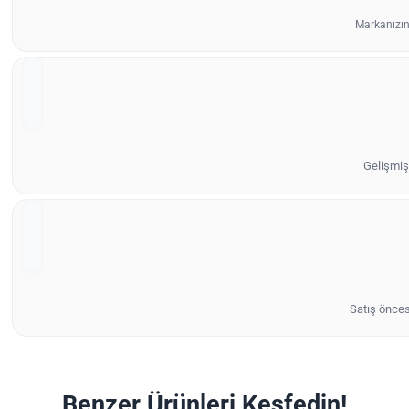
Markanızın
Gelişmiş 
Satış önces
Benzer Ürünleri Keşfedin!