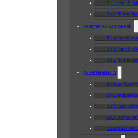
Dikişli Suni Deri 
Dikişli Termo Der
Veteriner Aşı Karnesi Kabı
Biala Veteriner 
Dikişli Suni Deri
Dikişli Termo Der
Av Tezkeresi Kılıfı
Biala Av Tezkeresi
Çıt Çıt Kapaklı Bi
Dikişli Suni Deri 
Dikişli Termo Deri
Ofset Baskı Pvc A