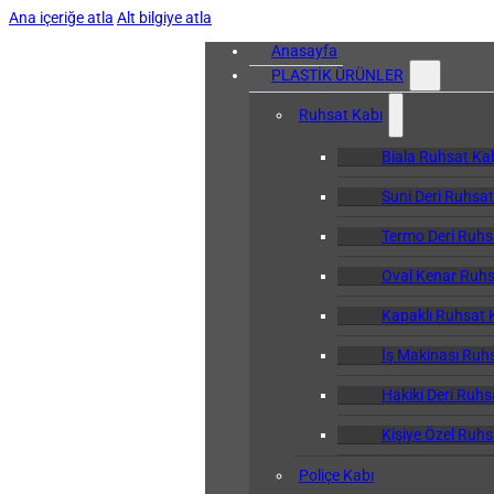
Ana içeriğe atla
Alt bilgiye atla
Anasayfa
PLASTİK ÜRÜNLER
Ruhsat Kabı
Biala Ruhsat Ka
Suni Deri Ruhsat
Termo Deri Ruhs
Oval Kenar Ruhs
Kapaklı Ruhsat 
İş Makinası Ruh
Hakiki Deri Ruhs
Kişiye Özel Ruhs
Poliçe Kabı