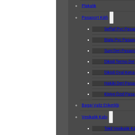
Plakalık
Pasaport Kılıfı
Şeffaf Pvc Pasapo
Biala Pvc Pasapor
Suni Deri Pasapor
Dikişli Termo Der
Dikişli Oval Kena
Hakiki Deri Pasap
Kişiye Özel Pasap
Bagaj Valiz Etiketliği
Vesikalık Kabı
Tekli Vesikalık K