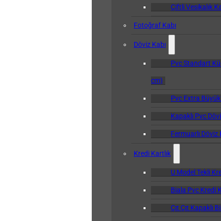
Çiftli Vesikalık K
Fotoğraf Kabı
Döviz Kabı
Pvc Standart Kü
cm)
Pvc Extra Büyük
Kapaklı Pvc Dövi
Fermuarlı Döviz 
Kredi Kartlık
U Model Tekli Kre
Biala Pvc Kredi K
Çıt Çıt Kapaklı B