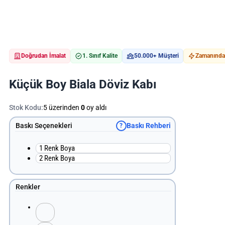
Doğrudan İmalat
1. Sınıf Kalite
50.000+ Müşteri
Zamanında 
Küçük Boy Biala Döviz Kabı
Stok Kodu:
5 üzerinden
0
oy aldı
Baskı Seçenekleri
Baskı Rehberi
?
1 Renk Boya
2 Renk Boya
Renkler