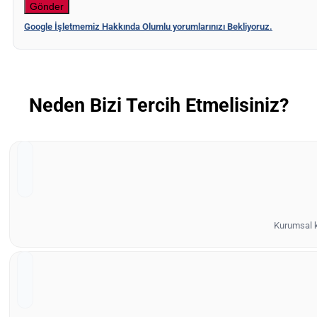
Google İşletmemiz Hakkında Olumlu yorumlarınızı Bekliyoruz.
Neden Bizi Tercih Etmelisiniz?
Kurumsal ki