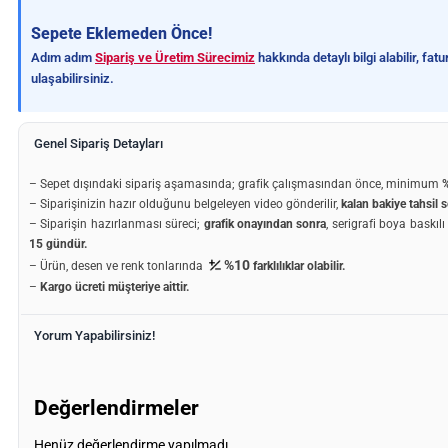
Sepete Eklemeden Önce!
Adım adım
Sipariş ve Üretim Sürecimiz
hakkında detaylı bilgi alabilir, fa
ulaşabilirsiniz.
Genel Sipariş Detayları
– Sepet dışındaki sipariş aşamasında; grafik çalışmasından önce, minimum
%
– Siparişinizin hazır olduğunu belgeleyen video gönderilir,
kalan bakiye tahsil s
– Siparişin hazırlanması süreci;
grafik onayından sonra
, serigrafi boya baskıl
15 gündür.
%10
– Ürün, desen ve renk tonlarında
farklılıklar olabilir.
–
Kargo ücreti müşteriye aittir.
Yorum Yapabilirsiniz!
Değerlendirmeler
Henüz değerlendirme yapılmadı.