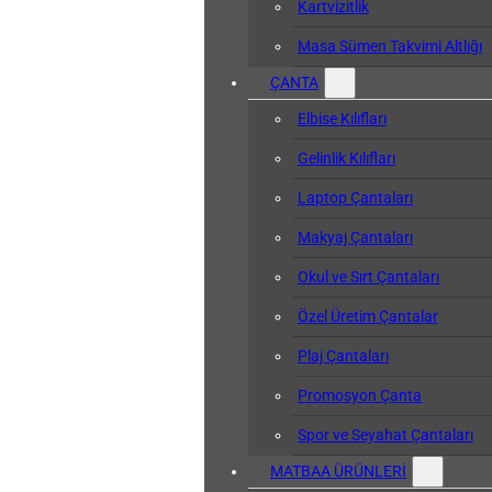
Kartvizitlik
Masa Sümen Takvimi Altlığı
ÇANTA
Elbise Kılıfları
Gelinlik Kılıfları
Laptop Çantaları
Makyaj Çantaları
Okul ve Sırt Çantaları
Özel Üretim Çantalar
Plaj Çantaları
Promosyon Çanta
Spor ve Seyahat Çantaları
MATBAA ÜRÜNLERİ