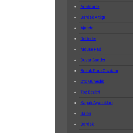
Anahtarlık
Bardak Altlıgı
Ajanda
Defterler
Mouse Pad
Duvar Saatleri
Bozuk Para Cüzdanı
Oto Güneşlik
Toz Bezleri
Kapak Açacakları
Balon
Bardak