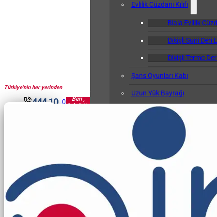
Evlilik Cüzdanı Kılıfı
Biala Evlilik Cüzd
Dikişli Suni Deri E
Dikişli Termo Deri
Şans Oyunları Kabı
Türkiye'nin her yerinden
1961'den
Uzun Yük Bayrağı
Beri ,
444 10
0
Sektörün
Klasör
30
Pir'i...
Okul Albümü
Öğretmen Not Defteri Kabı
Biala Öğretmen N
Gemi Bağlama Kütüğü Kabı
Cep Kalemliği