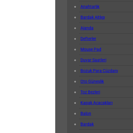
Anahtarlık
Bardak Altlıgı
Ajanda
Defterler
Mouse Pad
Duvar Saatleri
Bozuk Para Cüzdanı
Oto Güneşlik
Toz Bezleri
Kapak Açacakları
Balon
Bardak