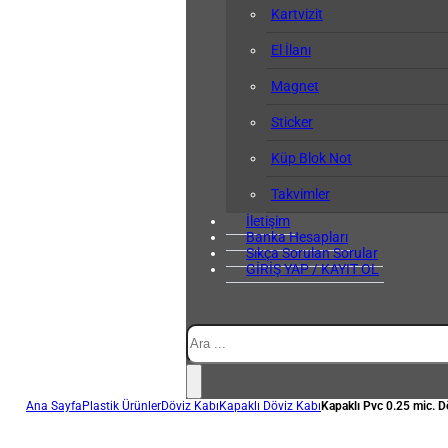
Kartvizit
El İlanı
Magnet
Sticker
Küp Blok Not
Takvimler
İletişim
Banka Hesapları
Sıkça Sorulan Sorular
GİRİŞ YAP / KAYIT OL
Ara
Ana Sayfa
Plastik Ürünler
Döviz Kabı
Kapaklı Döviz Kabı
Kapaklı Pvc 0.25 mic. D