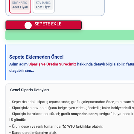
KDV HARİÇ
KDV HARİÇ
Adet Fiyatı
Adet Fiyatı
SEPETE EKLE
Sepete Eklemeden Önce!
Adım adım
Sipariş ve Üretim Sürecimiz
hakkında detaylı bilgi alabilir, fa
ulaşabilirsiniz.
Genel Sipariş Detayları
– Sepet dışındaki sipariş aşamasında; grafik çalışmasından önce, minimum
%
– Siparişinizin hazır olduğunu belgeleyen video gönderilir,
kalan bakiye tahsil s
– Siparişin hazırlanması süreci;
grafik onayından sonra
, serigrafi boya baskıl
15 gündür.
%10
– Ürün, desen ve renk tonlarında
farklılıklar olabilir.
–
Kargo ücreti müşteriye aittir.