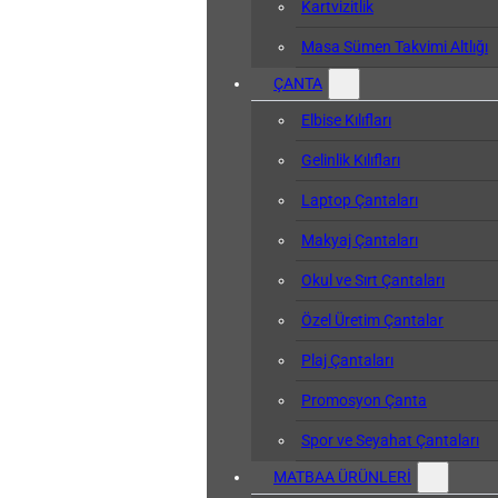
Kartvizitlik
Masa Sümen Takvimi Altlığı
ÇANTA
Elbise Kılıfları
Gelinlik Kılıfları
Laptop Çantaları
Makyaj Çantaları
Okul ve Sırt Çantaları
Özel Üretim Çantalar
Plaj Çantaları
Promosyon Çanta
Spor ve Seyahat Çantaları
MATBAA ÜRÜNLERİ