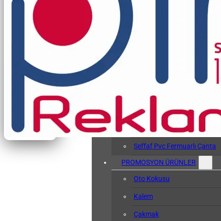
Vergi Levhası Kabı
Arşiv Dosyası
Kol Bandı
Hasta Bileklikleri
Baskılı Tyvek Bile
Baskısız Tyvek Bi
Pvc Sözlük Kabı
Şeffaf Pvc Kart Kılıfı
Şeffaf Pvc Fermuarlı Çanta
PROMOSYON ÜRÜNLER
Oto Kokusu
Kalem
Çakmak