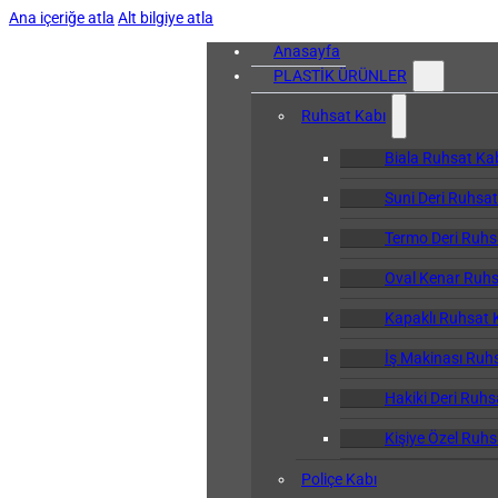
Ana içeriğe atla
Alt bilgiye atla
Anasayfa
PLASTİK ÜRÜNLER
Ruhsat Kabı
Biala Ruhsat Ka
Suni Deri Ruhsat
Termo Deri Ruhs
Oval Kenar Ruhs
Kapaklı Ruhsat 
İş Makinası Ruh
Hakiki Deri Ruhs
Kişiye Özel Ruhs
Poliçe Kabı