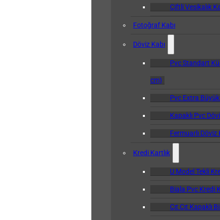
Çiftli Vesikalık K
Fotoğraf Kabı
Döviz Kabı
Pvc Standart Kü
cm)
Pvc Extra Büyük
Kapaklı Pvc Dövi
Fermuarlı Döviz 
Kredi Kartlık
U Model Tekli Kre
Biala Pvc Kredi K
Çıt Çıt Kapaklı B