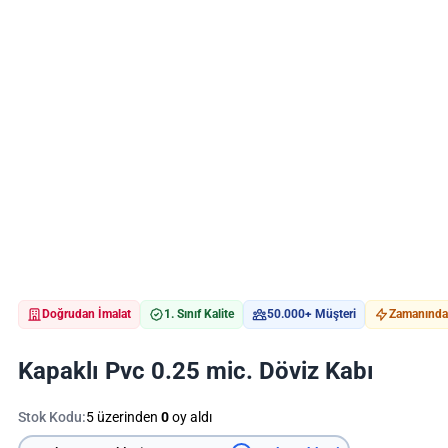
Doğrudan İmalat
1. Sınıf Kalite
50.000+ Müşteri
Zamanında 
Kapaklı Pvc 0.25 mic. Döviz Kabı
Stok Kodu:
5 üzerinden
0
oy aldı