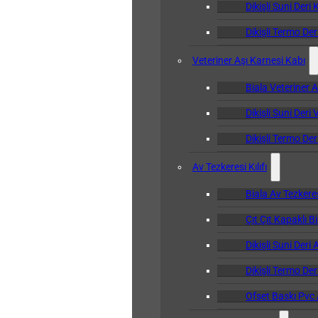
Dikişli Suni Deri 
Dikişli Termo Der
Veteriner Aşı Karnesi Kabı
Biala Veteriner 
Dikişli Suni Deri
Dikişli Termo Der
Av Tezkeresi Kılıfı
Biala Av Tezkeresi
Çıt Çıt Kapaklı Bi
Dikişli Suni Deri 
Dikişli Termo Deri
Ofset Baskı Pvc A