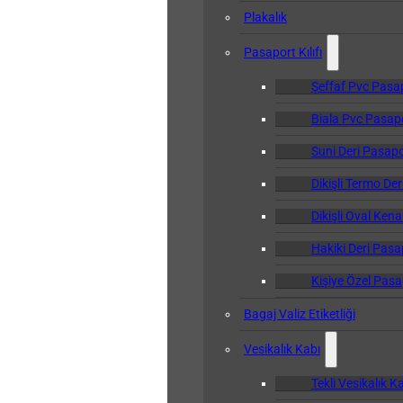
Plakalık
Pasaport Kılıfı
Şeffaf Pvc Pasapo
Biala Pvc Pasapor
Suni Deri Pasapor
Dikişli Termo Der
Dikişli Oval Kena
Hakiki Deri Pasap
Kişiye Özel Pasap
Bagaj Valiz Etiketliği
Vesikalık Kabı
Tekli Vesikalık K