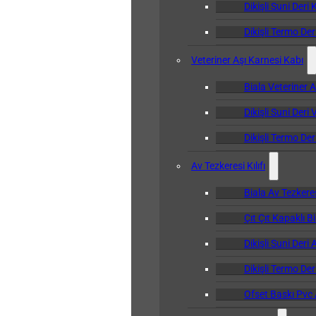
Dikişli Suni Deri 
Dikişli Termo Der
Veteriner Aşı Karnesi Kabı
Biala Veteriner 
Dikişli Suni Deri
Dikişli Termo Der
Av Tezkeresi Kılıfı
Biala Av Tezkeresi
Çıt Çıt Kapaklı Bi
Dikişli Suni Deri 
Dikişli Termo Deri
Ofset Baskı Pvc A