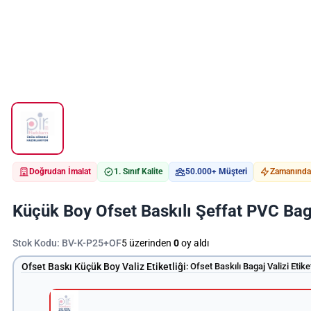
Doğrudan İmalat
1. Sınıf Kalite
50.000+ Müşteri
Zamanında 
Küçük Boy Ofset Baskılı Şeffat PVC Bagaj
Stok Kodu:
BV-K-P25+OF
5 üzerinden
0
oy aldı
Ofset Baskı Küçük Boy Valiz Etiketliĝi
:
Ofset Baskılı Bagaj Valizi Etiket