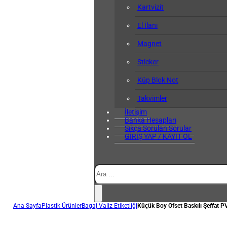
Kartvizit
El İlanı
Magnet
Sticker
Küp Blok Not
Takvimler
İletişim
Banka Hesapları
Sıkça Sorulan Sorular
GİRİŞ YAP / KAYIT OL
Ara
Ana Sayfa
Plastik Ürünler
Bagaj Valiz Etiketliği
Küçük Boy Ofset Baskılı Şeffat PV