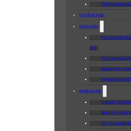
Çiftli Vesikalık K
Fotoğraf Kabı
Döviz Kabı
Pvc Standart Kü
cm)
Pvc Extra Büyük
Kapaklı Pvc Dövi
Fermuarlı Döviz 
Kredi Kartlık
U Model Tekli Kre
Biala Pvc Kredi K
Çıt Çıt Kapaklı B