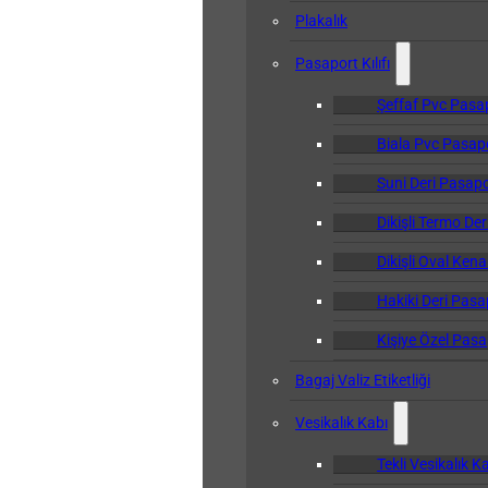
Plakalık
Pasaport Kılıfı
Şeffaf Pvc Pasapo
Biala Pvc Pasapor
Suni Deri Pasapor
Dikişli Termo Der
Dikişli Oval Kena
Hakiki Deri Pasap
Kişiye Özel Pasap
Bagaj Valiz Etiketliği
Vesikalık Kabı
Tekli Vesikalık K