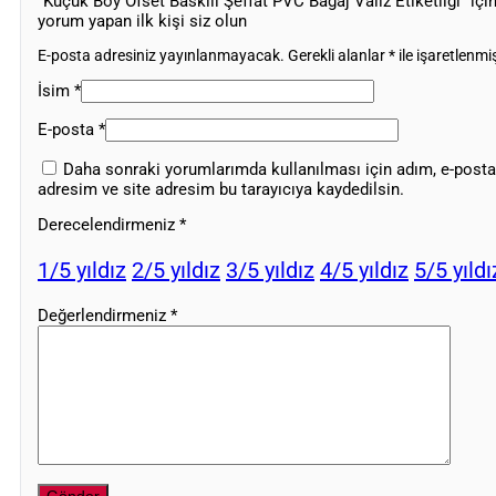
“Küçük Boy Ofset Baskılı Şeffat PVC Bagaj Valiz Etiketliği” içi
yorum yapan ilk kişi siz olun
E-posta adresiniz yayınlanmayacak.
Gerekli alanlar
*
ile işaretlenmiş
İsim
*
E-posta
*
Daha sonraki yorumlarımda kullanılması için adım, e-posta
adresim ve site adresim bu tarayıcıya kaydedilsin.
Derecelendirmeniz
*
1/5 yıldız
2/5 yıldız
3/5 yıldız
4/5 yıldız
5/5 yıldı
Değerlendirmeniz
*