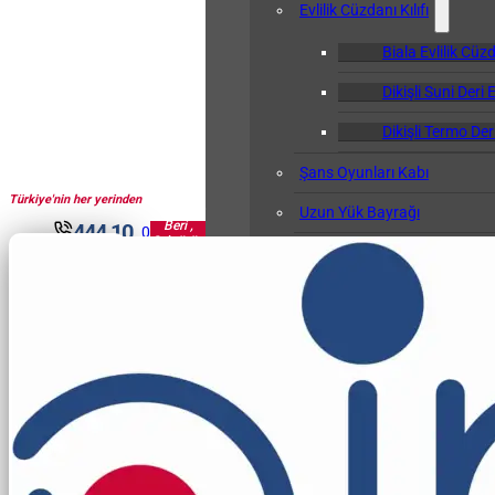
Evlilik Cüzdanı Kılıfı
Biala Evlilik Cüzd
Dikişli Suni Deri E
Dikişli Termo Deri
Şans Oyunları Kabı
Türkiye'nin her yerinden
1961'den
Uzun Yük Bayrağı
Beri ,
444 10
0
Sektörün
Klasör
30
Pir'i...
Okul Albümü
Öğretmen Not Defteri Kabı
Biala Öğretmen N
Gemi Bağlama Kütüğü Kabı
Cep Kalemliği