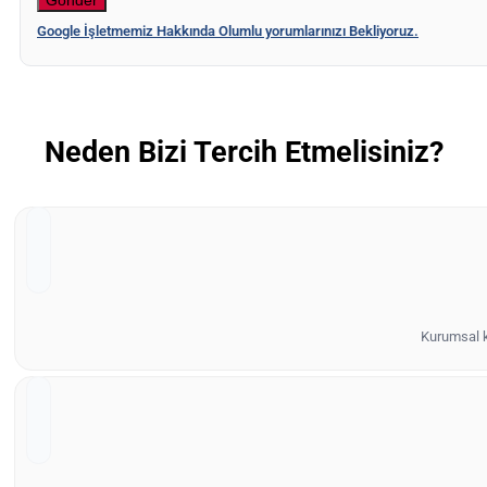
Google İşletmemiz Hakkında Olumlu yorumlarınızı Bekliyoruz.
Neden Bizi Tercih Etmelisiniz?
Kurumsal ki