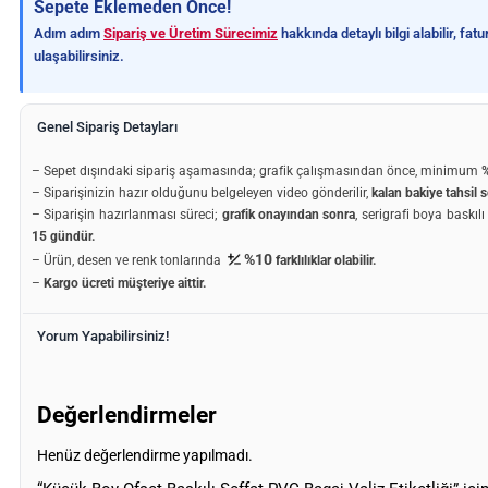
Sepete Eklemeden Önce!
Adım adım
Sipariş ve Üretim Sürecimiz
hakkında detaylı bilgi alabilir, fa
ulaşabilirsiniz.
Genel Sipariş Detayları
– Sepet dışındaki sipariş aşamasında; grafik çalışmasından önce, minimum
%
– Siparişinizin hazır olduğunu belgeleyen video gönderilir,
kalan bakiye tahsil s
– Siparişin hazırlanması süreci;
grafik onayından sonra
, serigrafi boya baskıl
15 gündür.
%10
– Ürün, desen ve renk tonlarında
farklılıklar olabilir.
–
Kargo ücreti müşteriye aittir.
Yorum Yapabilirsiniz!
Değerlendirmeler
Henüz değerlendirme yapılmadı.