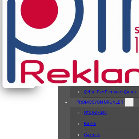
Vergi Levhası Kabı
Arşiv Dosyası
Kol Bandı
Hasta Bileklikleri
Baskılı Tyvek Bile
Baskısız Tyvek Bi
Pvc Sözlük Kabı
Şeffaf Pvc Kart Kılıfı
Şeffaf Pvc Fermuarlı Çanta
PROMOSYON ÜRÜNLER
Oto Kokusu
Kalem
Çakmak