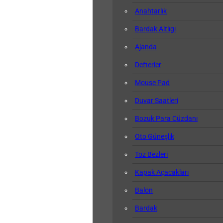
Anahtarlık
Bardak Altlıgı
Ajanda
Defterler
Mouse Pad
Duvar Saatleri
Bozuk Para Cüzdanı
Oto Güneşlik
Toz Bezleri
Kapak Açacakları
Balon
Bardak