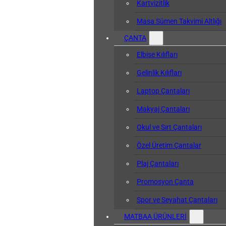
Kartvizitlik
Masa Sümen Takvimi Altlığı
ÇANTA
Elbise Kılıfları
Gelinlik Kılıfları
Laptop Çantaları
Makyaj Çantaları
Okul ve Sırt Çantaları
Özel Üretim Çantalar
Plaj Çantaları
Promosyon Çanta
Spor ve Seyahat Çantaları
MATBAA ÜRÜNLERİ