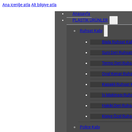
Ana içeriğe atla
Alt bilgiye atla
Anasayfa
PLASTİK ÜRÜNLER
Ruhsat Kabı
Biala Ruhsat Ka
Suni Deri Ruhsat
Termo Deri Ruhs
Oval Kenar Ruhs
Kapaklı Ruhsat 
İş Makinası Ruh
Hakiki Deri Ruhs
Kişiye Özel Ruhs
Poliçe Kabı