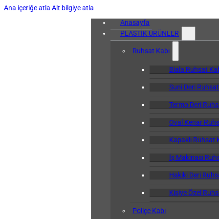
Ana içeriğe atla
Alt bilgiye atla
Anasayfa
PLASTİK ÜRÜNLER
Ruhsat Kabı
Biala Ruhsat Ka
Suni Deri Ruhsat
Termo Deri Ruhs
Oval Kenar Ruhs
Kapaklı Ruhsat 
İş Makinası Ruh
Hakiki Deri Ruhs
Kişiye Özel Ruhs
Poliçe Kabı