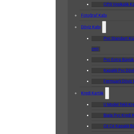
Çiftli Vesikalık K
Fotoğraf Kabı
Döviz Kabı
Pvc Standart Kü
cm)
Pvc Extra Büyük
Kapaklı Pvc Dövi
Fermuarlı Döviz 
Kredi Kartlık
U Model Tekli Kre
Biala Pvc Kredi K
Çıt Çıt Kapaklı B