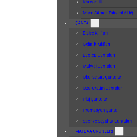
Kartvizitlik
Masa Sümen Takvimi Altlığı
ÇANTA
Elbise Kılıfları
Gelinlik Kılıfları
Laptop Çantaları
Makyaj Çantaları
Okul ve Sırt Çantaları
Özel Üretim Çantalar
Plaj Çantaları
Promosyon Çanta
Spor ve Seyahat Çantaları
MATBAA ÜRÜNLERİ