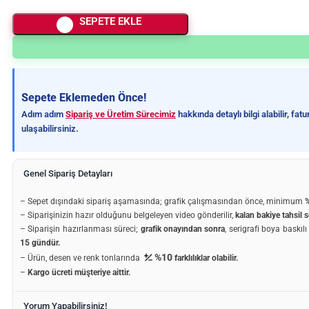
SEPETE EKLE
Sepete Eklemeden Önce!
Adım adım
Sipariş ve Üretim Sürecimiz
hakkında detaylı bilgi alabilir, fa
ulaşabilirsiniz.
Genel Sipariş Detayları
– Sepet dışındaki sipariş aşamasında; grafik çalışmasından önce, minimum
%
– Siparişinizin hazır olduğunu belgeleyen video gönderilir,
kalan bakiye tahsil s
– Siparişin hazırlanması süreci;
grafik onayından sonra
, serigrafi boya baskıl
15 gündür.
%10
– Ürün, desen ve renk tonlarında
farklılıklar olabilir.
–
Kargo ücreti müşteriye aittir.
Yorum Yapabilirsiniz!