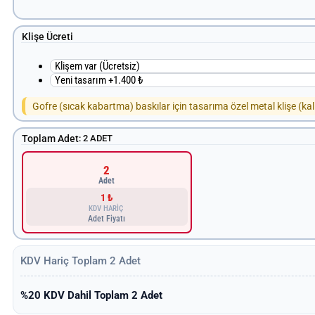
Klişe Ücreti
Klişem var (Ücretsiz)
Yeni tasarım +1.400 ₺
Gofre (sıcak kabartma) baskılar için tasarıma özel metal klişe (kal
Toplam Adet
:
2 ADET
2
Adet
1 ₺
KDV HARİÇ
Adet Fiyatı
KDV Hariç Toplam
2
Adet
%20 KDV Dahil Toplam
2
Adet