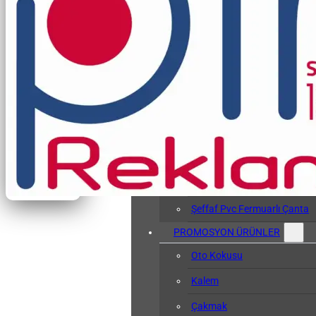
Vergi Levhası Kabı
Arşiv Dosyası
Kol Bandı
Hasta Bileklikleri
Baskılı Tyvek Bile
Baskısız Tyvek Bi
Pvc Sözlük Kabı
Şeffaf Pvc Kart Kılıfı
Şeffaf Pvc Fermuarlı Çanta
PROMOSYON ÜRÜNLER
Oto Kokusu
Kalem
Çakmak