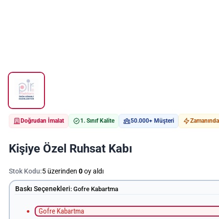
Doğrudan İmalat
1. Sınıf Kalite
50.000+ Müşteri
Zamanında 
Kişiye Özel Ruhsat Kabı
Stok Kodu:
5 üzerinden
0
oy aldı
Baskı Seçenekleri
:
Gofre Kabartma
Gofre Kabartma