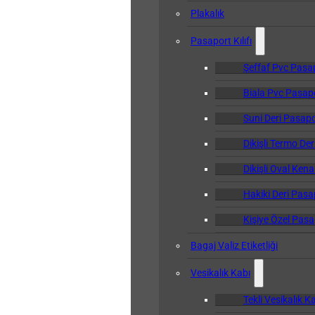
Plakalık
Pasaport Kılıfı
Şeffaf Pvc Pasapo
Biala Pvc Pasapor
Suni Deri Pasapor
Dikişli Termo Der
Dikişli Oval Kena
Hakiki Deri Pasap
Kişiye Özel Pasap
Bagaj Valiz Etiketliği
Vesikalık Kabı
Tekli Vesikalık K