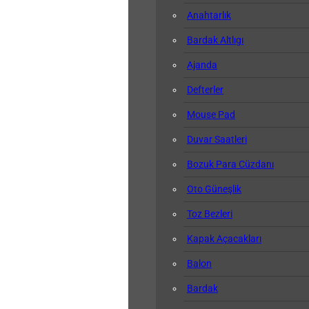
Anahtarlık
Bardak Altlıgı
Ajanda
Defterler
Mouse Pad
Duvar Saatleri
Bozuk Para Cüzdanı
Oto Güneşlik
Toz Bezleri
Kapak Açacakları
Balon
Bardak