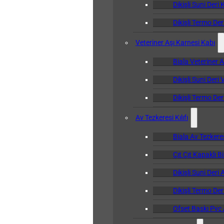
Dikişli Suni Deri 
Dikişli Termo Der
Veteriner Aşı Karnesi Kabı
Biala Veteriner 
Dikişli Suni Deri
Dikişli Termo Der
Av Tezkeresi Kılıfı
Biala Av Tezkeresi
Çıt Çıt Kapaklı Bi
Dikişli Suni Deri 
Dikişli Termo Deri
Ofset Baskı Pvc A