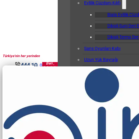
Evlilik Cüzdanı Kılıfı
Biala Evlilik Cüzd
Dikişli Suni Deri E
Dikişli Termo Deri
Şans Oyunları Kabı
Türkiye'nin her yerinden
1961'den
Uzun Yük Bayrağı
Beri ,
444 10
0
Sektörün
Klasör
30
Pir'i...
Okul Albümü
Öğretmen Not Defteri Kabı
Biala Öğretmen N
Gemi Bağlama Kütüğü Kabı
Cep Kalemliği